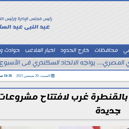
رئيس مجلس الإدارة ورئيس الت
عبد النبى عبد الستا
سي
محافظات
خارج الحدود
اخبار الملاعب
حوادث و
توك شو
 المصري.... يواجه الاتحاد السكندري فى الأسبوع 
السبت، 20 سبتمبر 2025
10:30 صـ
ة بالقنطرة غرب لافتتاح مشروعات
جديدة