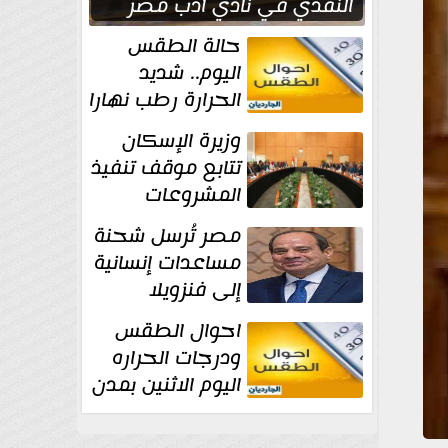
النقدي في نادي أدب مصر
الجديدة
حالة الطقس
اليوم.. شديد
الحرارة رطب نهارا
مائل للحرارة رطب
وزيرة الإسكان
ليلا.. و...
تتابع موقف تنفيذ
المشروعات
والخطة
مصر تُرسل شحنة
الاستثمارية للجهاز المركزي
مساعدات إنسانية
للتعمير
إلى فنزويلا
احوال الطقس
ودرجات الحراره
اليوم الاثنين بمدن
مصر...المحسوسة
فى القاهرة 39 درجة