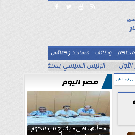




حرير

ر
محاكم
وظائف
مساجد وكنائس

الأول
الرئيس السيسي يستقبل ملك البحرين لتع
مصر اليوم
بتوقيت القاهرة
«كأنها هي» يفتح باب الحوار