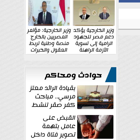
الإقليمية والدولية
جديدة
وزير الخارجية يؤكد
وزير الخارجية: مؤتمر
دعم مصر للجهود
المصريين بالخارج
الرامية إلى تسوية
منصة وطنية تربط
الأزمة الراهنة
العقول والخبرات
المصرية بالدولة
حوادث ومحاكم
بقيادة الرائد معتز
مرسي.. مباحث
كفر صقر تنشط
بقوة وتوجه
القبض على
ضربات أمنية...
عامل بتهمة
تصوير فتاة داخل