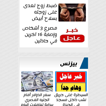
غرفة تغيير
ضبط زوج تعدى
الملابس بمحل في...
على زوجته
بسلاح أبيض
وأصابها بجرح
مصرع 3 أشخاص
قطعي في الوجه...
وإصابة 16 آخرين
في حادثين
بالشرقية اليوم
بيزنس
السيطرة على حريق
سعر الدولار أمام
نشب داخل مسجد
الجنيه المصري
في الجيزة
ببداية تعاملات اليوم