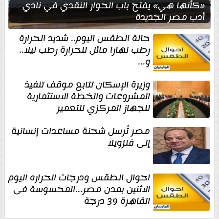
«كأنها هي» يفتح باب الحوار النقدي في نادي
أدب مصر الجديدة
حالة الطقس اليوم.. شديد الحرارة
رطب نهارا مائل للحرارة رطب ليلا..
و...
وزيرة الإسكان تتابع موقف تنفيذ
المشروعات والخطة الاستثمارية
للجهاز المركزي للتعمير
مصر تُرسل شحنة مساعدات إنسانية
إلى فنزويلا
احوال الطقس ودرجات الحراره اليوم
الاثنين بمدن مصر...المحسوسة فى
القاهرة 39 درجة