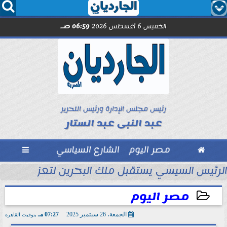




الخميس 6 أغسطس 2026
06:59 صـ
رئيس مجلس الإدارة ورئيس التحرير
عبد النبى عبد الستار

مصر اليوم
الشارع السياسي

تحاد السكندري فى الأسبوع الأول
الرئيس السيسي يستقبل ملك البحرين لتعزيز التعاو
مصر اليوم
الجمعة، 26 سبتمبر 2025
07:27 مـ
بتوقيت القاهرة
2025-09-26 19:27:56