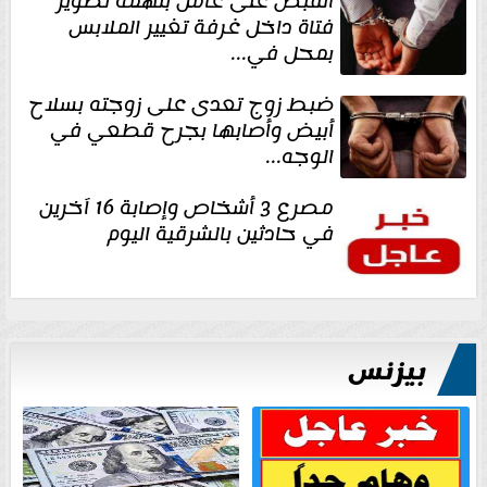
القبض على عامل بتهمة تصوير
فتاة داخل غرفة تغيير الملابس
بمحل في...
ضبط زوج تعدى على زوجته بسلاح
أبيض وأصابها بجرح قطعي في
الوجه...
مصرع 3 أشخاص وإصابة 16 آخرين
في حادثين بالشرقية اليوم
بيزنس