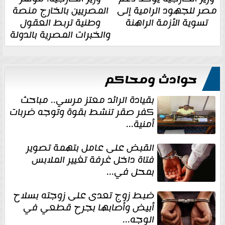
مصر للجهود الرامية إلى
المصريين بالخارج منصة
تسوية الأزمة الراهنة
وطنية تربط العقول
والخبرات المصرية بالدولة
حوادث ومحاكم
بقيادة الرائد معتز مرسي.. مباحث
كفر صقر تنشط بقوة وتوجه ضربات
أمنية...
القبض على عامل بتهمة تصوير
فتاة داخل غرفة تغيير الملابس
بمحل في...
ضبط زوج تعدى على زوجته بسلاح
أبيض وأصابها بجرح قطعي في
الوجه...