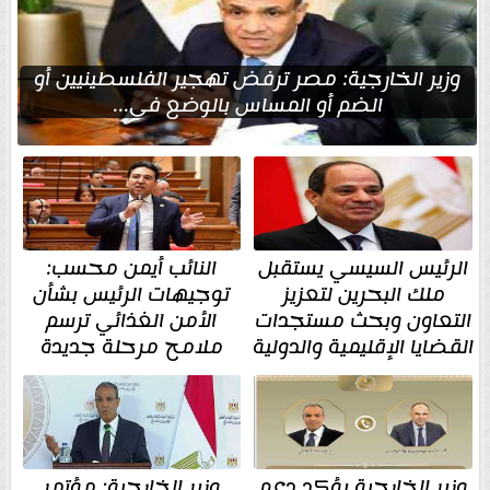
وزير الخارجية: مصر ترفض تهجير الفلسطينيين أو
الضم أو المساس بالوضع في...
الرئيس السيسي يستقبل
النائب أيمن محسب:
ملك البحرين لتعزيز
توجيهات الرئيس بشأن
التعاون وبحث مستجدات
الأمن الغذائي ترسم
القضايا الإقليمية والدولية
ملامح مرحلة جديدة
وزير الخارجية يؤكد دعم
وزير الخارجية: مؤتمر