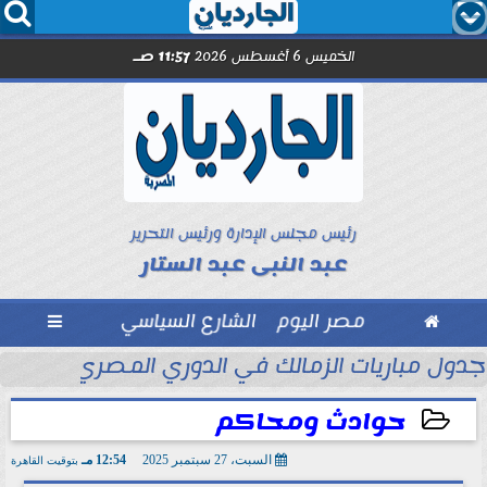




الخميس 6 أغسطس 2026
11:57 صـ
رئيس مجلس الإدارة ورئيس التحرير
عبد النبى عبد الستار

مصر اليوم
الشارع السياسي

والخفافيش... رسالة في نقد...
جدول مباريات الزمالك في الدوري المصري.... يواج
حوادث ومحاكم
السبت، 27 سبتمبر 2025
12:54 مـ
بتوقيت القاهرة
2025-09-27 12:54:32