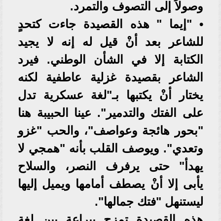
وصولاً إلى التصوف والتمرد.
• "إيما " هذه القصيدة جاءت كتحدٍ
للشاعر بعد أنْ قيل له إنه لا يجيد
الكتابة إلا في الشأن الوطني. فيرد
الشاعر بقصيدة غزلية عاطفية لكنه
يختار أنْ يكتبها بـ"لغة عسكرية تدل
على الفتك والتدمير". عينا الحبيبة هنا
"بحور هائجة وعواصف"، والحب "غزو
وتعدي". ويوصف القلب بأنه "همجي لا
يهدأ" حتى يرفرف النصر، والسلاح
يأبى إلا أنْ يصطف أمامها ويميل إليها
ليستنهل "فتك جمالها".
هذه القصيدة تمزج ببراعة بين لغة