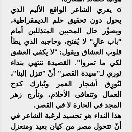
‏o يعري الشاعر الواقع الأليم الذي
يحول دون تحقيق حلم الديمقراطية،
ويصوِّر حال المحبين المتذللين أمام
"باب عالٍ" لا يُفتح، وحاجبه الذي يطأ
قلوب العشاق ويقول: "لا يكفي العشق
لكي ما تمروا". القصيدة تنتهي بنداء
ثوري لـ"سيدة القصر" أنْ "تنزل إلينا"،
لتُورِق أشجار العمر وتُبارك كدح
العمال وتتعافى الأحلام، وتأرج زهر
المجد في الحارة لا في القصر.
هذا النداء هو تجسيد لرغبة الشاعر في
أنْ تتحول مصر من كيان بعيد ومنعزل