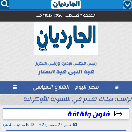




الجمعة 7 أغسطس 2026
10:53 صـ
رئيس مجلس الإدارة ورئيس التحرير
عبد النبى عبد الستار

مصر اليوم
الشارع السياسي

ترامب: هناك تقدم في التسوية الأوكرانية
فنون وثقافة
الإثنين، 29 سبتمبر 2025
02:08 مـ
بتوقيت القاهرة
2025-09-29 14:08:13