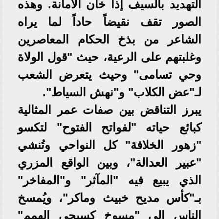
التهديد بالسيف إذا خان الأمانة. وهذه
الصور تقف نقيضاً حاداً لما يراه
الشاعر من بذخ الحكام المعاصرين
وغلبتهم على الرعية، حيث "قول الولاة
وحي تسامى" وحيث يتعرض الشعب
لـ"عض الكلاب" و"نهش السياط".
يبرز التناقض بين صفات عمر المثالية
كبائع حياته "لفواتح الفتوح" لتكسو
"زهور الخلافة" كل النواحي وتُنشي
"عبير العدالة"، وبين الواقع المزري
الذي يبيع فيه "المآثر" و"المفاخر"
بـ"كأس مديح خبيث وماكر"، ويُمسخ
الناس إلى "مسوخ كسيحي الهمم"