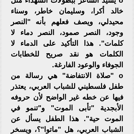
‏o يشيد الشاعر ببطولات الشهداء مثل
خالد أكرا، وسليمان خاطر، وسناء
محيدلي، ويصف فعلهم بأنه "النصر
وجود، النصر صمود، النصر دماء لا
كلمات". هذا التأكيد على الدماء لا
الكلمات هو نقد صريح للخطابات
الجوفاء والوعود الفارغة.
‏o "صلاة الانتفاضة" هي رسالة من
طفل فلسطيني للشباب العربي، يعتذر
فيها عن خطه غير الواضح لأن حروفه
الأبجدية "تأبى الموت" و"تنمو في
الموت حية". هذا الطفل يسأل عن
الشباب العربي، هل "ماتوا"؟، ويسخر