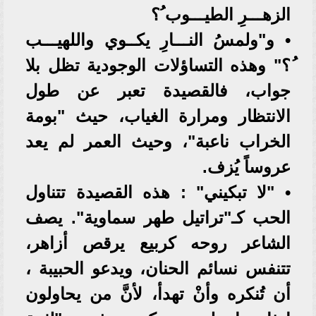
الزهـــرِ الطيـــوب ُ؟
• و"ولمسُ النـــارِ يكــوي واللهيـــب
ُ؟" وهذه التساؤلات الوجودية تظل بلا
جواب، فالقصيدة تعبر عن طول
الانتظار ومرارة الغياب، حيث "بومة
الخراب ناعبة"، وحيث العمر لم يعد
عروساً يُزف.
• "لا تبكيني" : هذه القصيدة تتناول
الحب كـ"تراتيل طهر سماوية". يصف
الشاعر روحه كربيع يرقص أزاهر،
تتنفس نسائم الحنان، ويدعو الحبيبة ،
أن تُنكره وأنْ تهدأ، لأنَّ من يحاولون