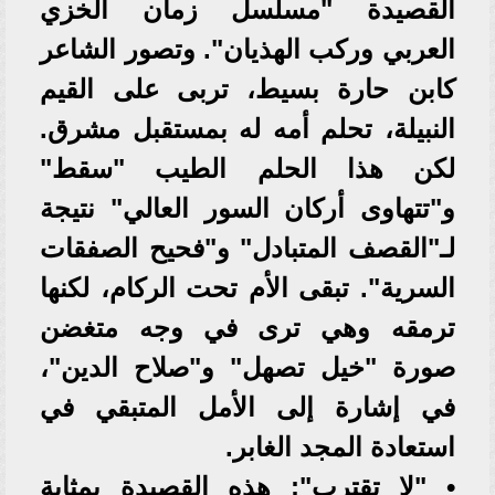
القصيدة "مسلسل زمان الخزي
العربي وركب الهذيان". وتصور الشاعر
كابن حارة بسيط، تربى على القيم
النبيلة، تحلم أمه له بمستقبل مشرق.
لكن هذا الحلم الطيب "سقط"
و"تتهاوى أركان السور العالي" نتيجة
لـ"القصف المتبادل" و"فحيح الصفقات
السرية". تبقى الأم تحت الركام، لكنها
ترمقه وهي ترى في وجه متغضن
صورة "خيل تصهل" و"صلاح الدين"،
في إشارة إلى الأمل المتبقي في
استعادة المجد الغابر.
• "لا تقترب": هذه القصيدة بمثابة