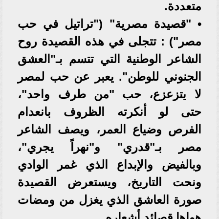
متعددة.
• "قصيدة مصرية" ("تراتيل في حب
مصر") : تتجلى في هذه القصيدة روح
الشاعر الوطنية التي تتسم بـ"العشق
الجنوني للوطن". يعبر عن حب لمصر
لا يتزعزع، حب "من طرف واحد"،
حتى لو أنكرته الظروف بانعدام
الفرص وضياع العمر، ويصف الشاعر
مصر بـ"قدري" و"نهراً يجري"،
وبالفيض والإبداع الذي غمر الوادي
ونحت التاريخ، ويستعرض القصيدة
صورة العاشق الذي يغزل من ومضات
هواها قصائد أشعاره.