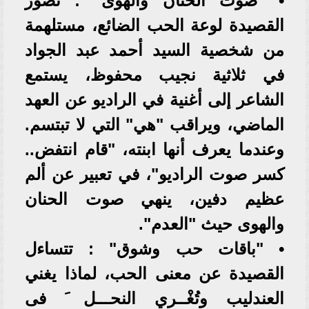
• "صوت الحنان والهوى" : تصور
القصيدة لوعة الحب الضائع، مستلهمة
من شخصية السيد أحمد عبد الجواد
في ثلاثية نجيب محفوظ، يستمع
الشاعر إلى أغنية في الراديو عن العهد
الماضي، ويراقب "هي" التي لا تبتسم.
وعندما يعرف أنها ابنته، "قام انتفض..
كسر صوت الراديو"، في تعبير عن ألم
عظيم دفين، ينهي صوت الحنان
والهوى حيث "العدم".
• "باقات حب وشوق" : تتساءل
القصيدة عن معنى الحب، لماذا يغني
العندليب وتُغْــري النحـــل َ فى