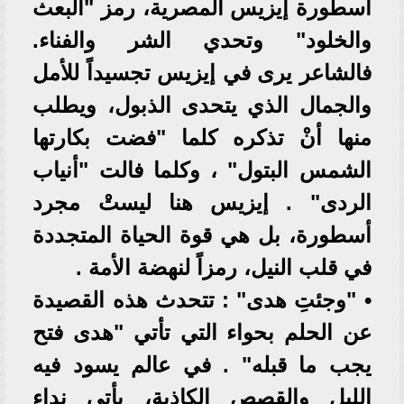
أسطورة إيزيس المصرية، رمز "البعث
والخلود" وتحدي الشر والفناء.
فالشاعر يرى في إيزيس تجسيداً للأمل
والجمال الذي يتحدى الذبول، ويطلب
منها أنْ تذكره كلما "فضت بكارتها
الشمس البتول" ، وكلما فالت "أنياب
الردى" . إيزيس هنا ليستْ مجرد
أسطورة، بل هي قوة الحياة المتجددة
في قلب النيل، رمزاً لنهضة الأمة .
• "وجئتِ هدى" : تتحدث هذه القصيدة
عن الحلم بحواء التي تأتي "هدى فتح
يجب ما قبله" . في عالم يسود فيه
الليل والقصص الكاذبة، يأتي نداء