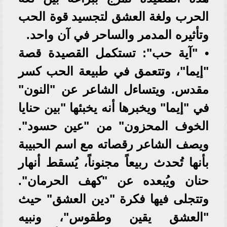
الحرب ولغة العشق لتجسيد قوة الحب
وتأثيره المدمر والساحر في آن واحد.
• "آية حب": تستكمل القصيدة قصة
"إيما"، وتتعمق في طبيعة الحب كسر
مقدس. ويتساءل الشاعر عن "النون"
في "إيما" ويخبرها أنه يخبئها "بين حنايا
الخوف المحزون" من "عين حسود".
ويصف الشاعر رقصاته مع اسم الحبيبة
بأنها تُحدث ربيعاً مجنوناً، يُسقط أنهار
حنان ويُبعده عن "كهف الحرمان".
وتتجلى فيها فكرة "دين العشق" حيث
"العشق يقين وطقوس"، ونبيه