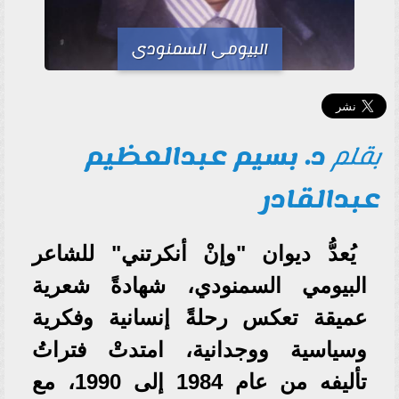
البيومى السمنودى
بقلم
د. بسيم عبدالعظيم
عبدالقادر
يُعدُّ ديوان "وإنْ أنكرتني" للشاعر
البيومي السمنودي، شهادةً شعرية
عميقة تعكس رحلةً إنسانية وفكرية
وسياسية ووجدانية، امتدتْ فتراتُ
تأليفه من عام 1984 إلى 1990، مع