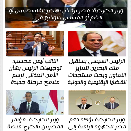
وزير الخارجية: مصر ترفض تهجير الفلسطينيين أو
الضم أو المساس بالوضع في...
الرئيس السيسي يستقبل
النائب أيمن محسب:
ملك البحرين لتعزيز
توجيهات الرئيس بشأن
التعاون وبحث مستجدات
الأمن الغذائي ترسم
القضايا الإقليمية والدولية
ملامح مرحلة جديدة
وزير الخارجية يؤكد دعم
وزير الخارجية: مؤتمر
مصر للجهود الرامية إلى
المصريين بالخارج منصة