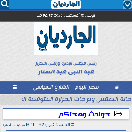




الإثنين 10 أغسطس 2026
04:57 مـ
رئيس مجلس الإدارة ورئيس التحرير
عبد النبى عبد الستار

مصر اليوم
الشارع السياسي

حالة الطقس ودرجات الحرارة المتوقعة اليوم الإثنين 10 أغسطس 2026
حوادث ومحاكم
الجمعة، 3 أكتوبر 2025
08:51 مـ
بتوقيت القاهرة
2025-10-03 20:51:50