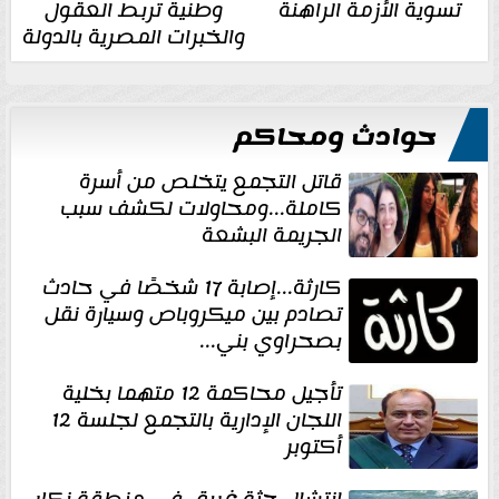
تسوية الأزمة الراهنة
وطنية تربط العقول
والخبرات المصرية بالدولة
حوادث ومحاكم
قاتل التجمع يتخلص من أسرة
كاملة...ومحاولات لكشف سبب
الجريمة البشعة
كارثة...إصابة 17 شخصًا في حادث
تصادم بين ميكروباص وسيارة نقل
بصحراوي بني...
تأجيل محاكمة 12 متهما بخلية
اللجان الإدارية بالتجمع لجلسة 12
أكتوبر
انتشال جثة غريق في منطقة نكلا