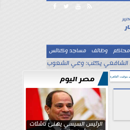




حرير

ر
محاكم
وظائف
مساجد وكنائس

لشافعي يكتب: وعي الشعوب لا يُقاس بالعناكب و
مصر اليوم
بتوقيت القاهرة
الرئيس السيسي يهنئ ناشئات