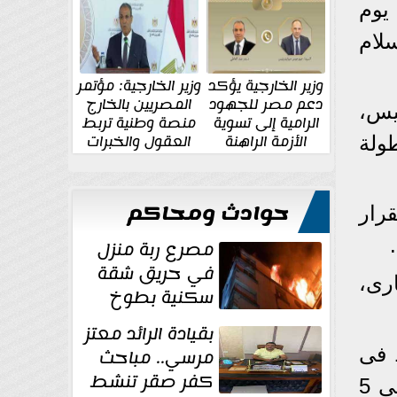
الإقليمية والدولية
جديدة
تفق نادي الزمالك مع ديكاداها الصومالي على خوض مواجهة ذهاب دور الـ32 يوم
سلام
وزير الخارجية يؤكد
وزير الخارجية: مؤتمر
دعم مصر للجهود
المصريين بالخارج
يس،
الرامية إلى تسوية
منصة وطنية تربط
الأزمة الراهنة
العقول والخبرات
ى ذهاب دور الـ32 من بطولة
المصرية بالدولة
حوادث ومحاكم
 بقرار
مصرع ربة منزل
في حريق شقة
1 و 25 أكتوبر الجارى،
سكنية بطوخ
بقيادة الرائد معتز
، بعد أن فط فى
مرسي.. مباحث
كفر صقر تنشط
الصدارة عقب التعادل مع المحلة بالجولة العاشرة من الورى، حيث فاز الفريق فى 5