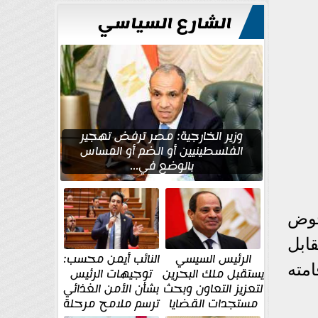
للتعمير
الشارع السياسي
وزير الخارجية: مصر ترفض تهجير
الفلسطينيين أو الضم أو المساس
بالوضع في...
خوض
مقابل
الرئيس السيسي
النائب أيمن محسب:
مته
يستقبل ملك البحرين
توجيهات الرئيس
لتعزيز التعاون وبحث
بشأن الأمن الغذائي
مستجدات القضايا
ترسم ملامح مرحلة