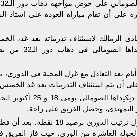
وا
هرة على أن تقام مباراة العودة على استاد ال
ادى الزمالك لاستئناف تدريباته بعد غد، الخم
في إطار الاستعداد لمواجهة ديكيداها الصومالى ف
حصل الزمالك على راحة لمدة 4 أيام بعد التعادل مع غزل المحلة فى الدورى،
على أن يتم استئناف التدريبات بعد غد الخميس.
ومن المقرر أن يلتقى الزمالك مع ديكيداها الصومالى يومى 8
ر التمهيدى، وحصل الفريق على راحة.
ويحتل الزمالك المركز الثانى بجدول ترتيب الدورى برصيد 18 نقطة