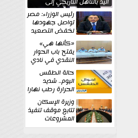
اليد بالتأهل التاريخي إلى
نصف نهائي كأس العالم
رئيس الوزراء: مصر
تواصل جهودها
لخفض التصعيد
والحفاظ على
«كأنها هي»
الاستقرار الإقليمي
يفتح باب الحوار
النقدي في نادي
أدب مصر الجديدة
حالة الطقس
اليوم.. شديد
الحرارة رطب نهارا
مائل للحرارة رطب
وزيرة الإسكان
ليلا.. و...
تتابع موقف تنفيذ
المشروعات
والخطة
الاستثمارية للجهاز المركزي