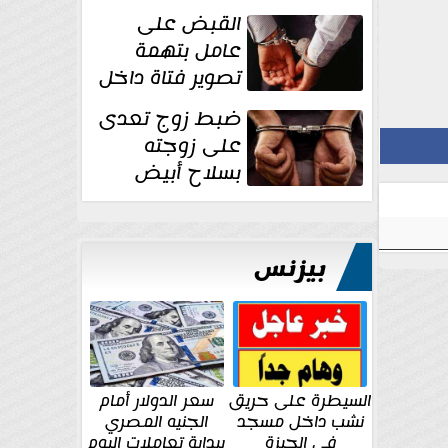
بقوة وتوجه
القبض على
ضربات أمنية...
عامل بتهمة
تصوير فتاة داخل
غرفة تغيير
ضبط زوج تعدى
الملابس بمحل في...
على زوجته
بسلاح أبيض
وأصابها بجرح
قطعي في الوجه...
بيزنس
السيطرة على حريق
سعر الدولار أمام
نشب داخل مسجد
الجنيه المصري
في الجيزة
ببداية تعاملات اليوم