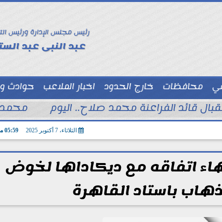
رئيس مجلس الإدارة ورئيس الت
عبد النبى عبد الستا
سي
محافظات
خارج الحدود
اخبار الملاعب
حوادث و
توك شو
تقبال قائد الفراعنة محمد صلاح.. اليوم
محمد ا
الثلاثاء، 7 أكتوبر 2025
05:59 مـ
هاء اتفاقه مع ديكاداها لخوض
هاب باستاد القاهرة