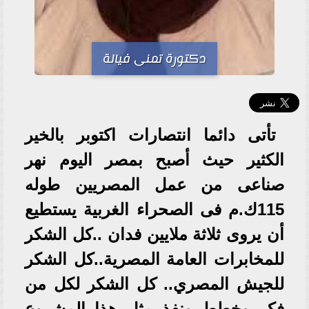
دكتورة تمنى فيالة
تأتى دائما انتصارات اكتوبر بالخير
الكثير حيث أصبح بمصر اليوم نهر
صناعى من عمل المصريين طوله
115ك.م فى الصحراء الغربية يستطيع
أن يروى ثلاثة ملايين فدان ..كل الشكر
للمخابرات العامة المصرية..كل الشكر
للجيش المصري.. كل الشكر لكل من
فكر وخطط ونفذ مثل هذا المشروع