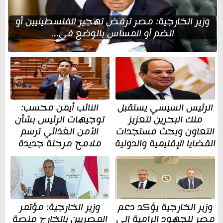
وزير الخارجية: مصر ترفض تهجير الفلسطينيين أو
الضم أو المساس بالوضع في...
الرئيس السيسي يستقبل
النائب أيمن محسب:
ملك البحرين لتعزيز
توجيهات الرئيس بشأن
التعاون وبحث مستجدات
الأمن الغذائي ترسم
القضايا الإقليمية والدولية
ملامح مرحلة جديدة
وزير الخارجية يؤكد دعم
وزير الخارجية: مؤتمر
مصر للجهود الرامية إلى
المصريين بالخارج منصة