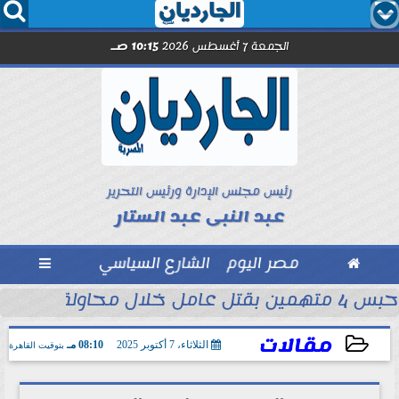




الجمعة 7 أغسطس 2026
10:15 صـ
رئيس مجلس الإدارة ورئيس التحرير
عبد النبى عبد الستار

مصر اليوم
الشارع السياسي

حبس 4 متهمين بقتل عامل خلال محاولة سرقة دراجة نارية في المنوفية
ود ..” محمد...
مقالات
الثلاثاء، 7 أكتوبر 2025
08:10 مـ
بتوقيت القاهرة
2025-10-07 20:10:35