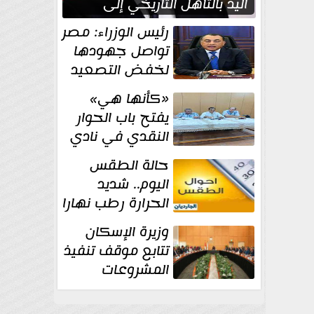
اليد بالتأهل التاريخي إلى
نصف نهائي كأس العالم
رئيس الوزراء: مصر
تواصل جهودها
لخفض التصعيد
والحفاظ على
«كأنها هي»
الاستقرار الإقليمي
يفتح باب الحوار
النقدي في نادي
أدب مصر الجديدة
حالة الطقس
اليوم.. شديد
الحرارة رطب نهارا
مائل للحرارة رطب
وزيرة الإسكان
ليلا.. و...
تتابع موقف تنفيذ
المشروعات
والخطة
الاستثمارية للجهاز المركزي