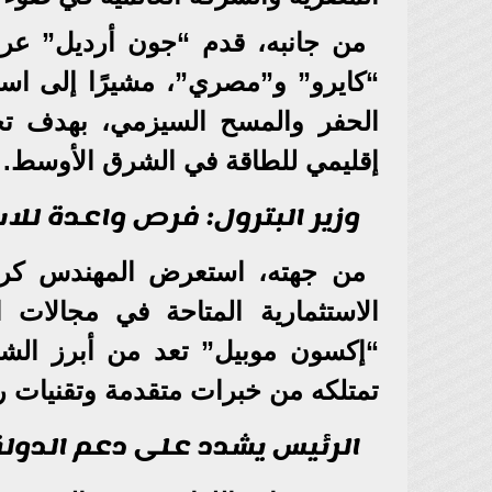
من جانبه، قدم “جون أرديل” عرضً
“كايرو” و”مصري”، مشيرًا إلى است
الحفر والمسح السيزمي، بهدف تح
إقليمي للطاقة في الشرق الأوسط.
وزير البترول: فرص واعدة للا
من جهته، استعرض المهندس كريم 
الاستثمارية المتاحة في مجالات 
“إكسون موبيل” تعد من أبرز الشرك
تمتلكه من خبرات متقدمة وتقنيات 
الرئيس يشدد على دعم الدو