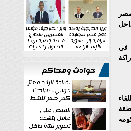
الإقليمية والدولية
جديدة
مصر
اخل
وزير الخارجية يؤكد
وزير الخارجية: مؤتمر
دعم مصر للجهود
المصريين بالخارج
الرامية إلى تسوية
منصة وطنية تربط
الأزمة الراهنة
العقول والخبرات
 في
المصرية بالدولة
اكة
حوادث ومحاكم
بقيادة الرائد معتز
مرسي.. مباحث
كفر صقر تنشط
قاء
بقوة وتوجه
طقة
القبض على
ضربات أمنية...
عامل بتهمة
ومة
تصوير فتاة داخل