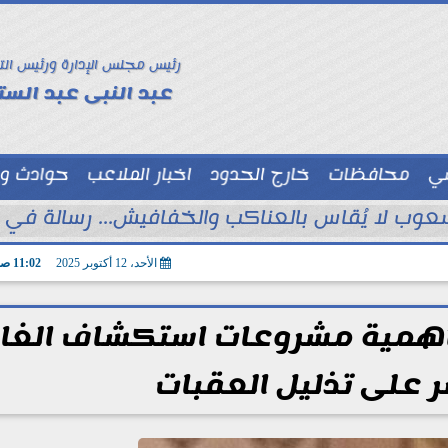
رئيس مجلس الإدارة ورئيس الت
عبد النبى عبد الستا
سي
محافظات
خارج الحدود
اخبار الملاعب
حوادث و
توك شو
ب لا يُقاس بالعناكب والخفافيش... رسالة في نق
الأحد، 12 أكتوبر 2025
11:02 صـ
أهمية مشروعات استكشاف الغاز
على تذليل العقبات