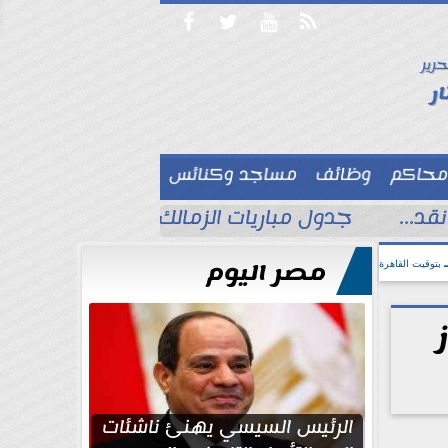




حرير

ر
محاكم
وظائف
مساجد وكنائس

د...
جدول مباريات الزمالك في الدوري المصري
مصر اليوم
بتوقيت القاهرة
الرئيس السيسي يهنئ ناشئات