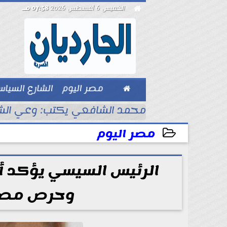

الخميس 6 أغسطس 2026
07:58 مـ

مصر اليوم
الشارع السيا
بيزنس
صلاح.. اليوم
محمد الشافعي يكتب: وعي الشعو
مصر اليوم
2025-10-12 11:02:35
الرئيس السيسي يؤكد 
وحرص مصر 