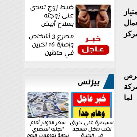
غرفة تغيير
ضبط زوج تعدى
الملابس بمحل في...
ياز
على زوجته
مال
بسلاح أبيض
وأصابها بجرح
ركز
مصرع 3 أشخاص
قطعي في الوجه...
وإصابة 16 آخرين
في حادثين
بالشرقية اليوم
فرص
بيزنس
ركة
لما
السيطرة على حريق
سعر الدولار أمام
نشب داخل مسجد
الجنيه المصري
في الجيزة
ببداية تعاملات اليوم