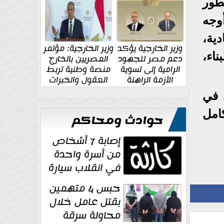
الإقليمية والدولية
جديدة
طور
وجه
دية،
وزير الخارجية يؤكد
وزير الخارجية: مؤتمر
ناء،
دعم مصر للجهود
المصريين بالخارج
الرامية إلى تسوية
منصة وطنية تربط
الأزمة الراهنة
العقول والخبرات
المصرية بالدولة
 في
امل
حوادث ومحاكم
إصابة 7 أشخاص
من أسرة واحدة
في انقلاب سيارة
بصحراوي المنيا
حبس 4 متهمين
بقتل عامل خلال
محاولة سرقة