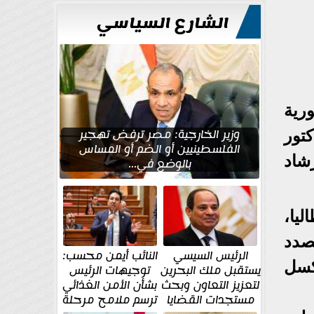
للتعمير
الشارع السياسي
رية
وزير الخارجية: مصر ترفض تهجير
تور
الفلسطينيين أو الضم أو المساس
شاد
بالوضع في...
ليا،
صدد
الرئيس السيسي
النائب أيمن محسب:
كسل
يستقبل ملك البحرين
توجيهات الرئيس
لتعزيز التعاون وبحث
بشأن الأمن الغذائي
مستجدات القضايا
ترسم ملامح مرحلة