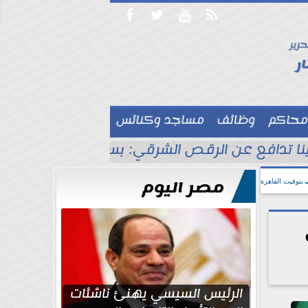




حرير

ر
محاكم
وظائف
مساجد وكنائس

نا تدافع عن الرقص الشرقي: بسأل نفسي اللي مش
مصر اليوم
بتوقيت القاهرة
الرئيس السيسي يهنئ ناشئات