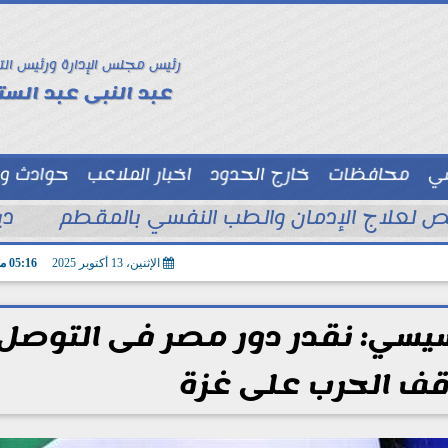
رئيس مجلس الإدارة ورئيس الت
عبد النبى عبد الستا
سي
محافظات
خارج الحدود
اخبار الملاعب
حوادث و
توك شو
دي
الإثنين، 13 أكتوبر 2025
05:16 مـ
لسيسي: نقدر دور مصر فى التوصل
قف الحرب على غزة