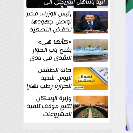
اليد بالتأهل التاريخي إلى
نصف نهائي كأس العالم
رئيس الوزراء: مصر
تواصل جهودها
لخفض التصعيد
والحفاظ على
«كأنها هي»
الاستقرار الإقليمي
يفتح باب الحوار
النقدي في نادي
أدب مصر الجديدة
حالة الطقس
اليوم.. شديد
الحرارة رطب نهارا
مائل للحرارة رطب
وزيرة الإسكان
ليلا.. و...
تتابع موقف تنفيذ
المشروعات
والخطة
الاستثمارية للجهاز المركزي