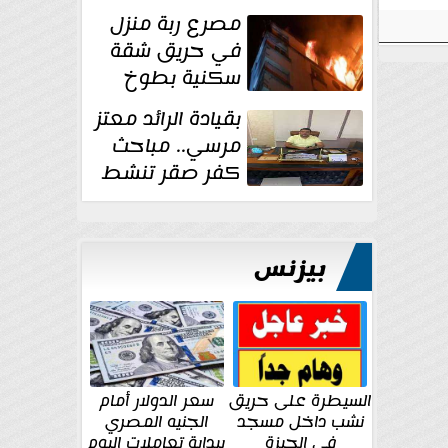
دراجة نارية في
مصرع ربة منزل
المنوفية
في حريق شقة
سكنية بطوخ
بقيادة الرائد معتز
مرسي.. مباحث
كفر صقر تنشط
بقوة وتوجه
ضربات أمنية...
بيزنس
السيطرة على حريق
سعر الدولار أمام
نشب داخل مسجد
الجنيه المصري
في الجيزة
ببداية تعاملات اليوم