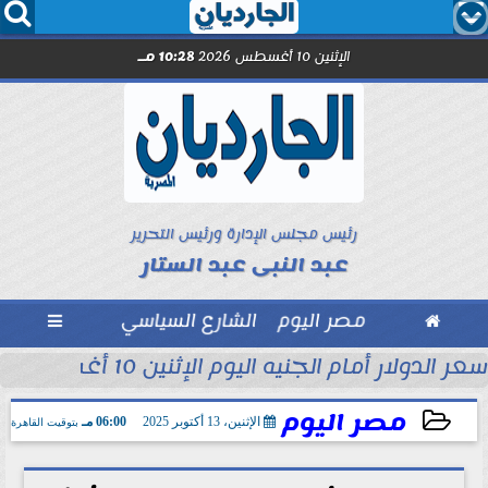




الإثنين 10 أغسطس 2026
10:28 مـ
رئيس مجلس الإدارة ورئيس التحرير
عبد النبى عبد الستار

مصر اليوم
الشارع السياسي

حوط ضد تقلبات أسعار...
سعر الدولار أمام الجنيه اليوم الإثنين 10 أغسطس 2026
مصر اليوم
الإثنين، 13 أكتوبر 2025
06:00 مـ
بتوقيت القاهرة
2025-10-13 18:00:31