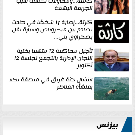
كاملة...ومحاولات لكشف سبب
الجريمة البشعة
كارثة...إصابة 17 شخصًا في حادث
تصادم بين ميكروباص وسيارة نقل
بصحراوي بني...
تأجيل محاكمة 12 متهما بخلية
اللجان الإدارية بالتجمع لجلسة 12
أكتوبر
انتشال جثة غريق في منطقة نكلا
بمنشأة القناطر
بيزنس