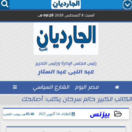




السبت 8 أغسطس 2026
09:56 مـ
رئيس مجلس الإدارة ورئيس التحرير
عبد النبى عبد الستار

مصر اليوم
الشارع السياسي

الكاتب الكبير حاتم سرحان يكتب: أصالحك على إيه و
بيزنس
الثلاثاء، 14 أكتوبر 2025
05:46 مـ
بتوقيت القاهرة
2025-10-14 17:46:20