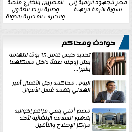
مصر للجهود الرامية إلى
المصريين بالخارج منصة
تسوية الأزمة الراهنة
وطنية تربط العقول
والخبرات المصرية بالدولة
حوادث ومحاكم
تجديد حبس عامل 15 يومًا لاتهامه
بقتل زوجته طعنًا داخل مسكنهما
بشبرا...
اليوم.. محاكمة رجل الأعمال أمير
الهلالي بتهمة غسل الأموال
مصدر أمني ينفي مزاعم إخوانية
بتدهور السلامة الإنشائية لأحد
مراكز الإصلاح والتأهيل