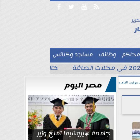




حرير

ر
محاكم
وظائف
مساجد وكنائس

خالد الغندور يطلب الد
مصر اليوم
بتوقيت القاهرة
جامعة هيروشيما تمنح وزير