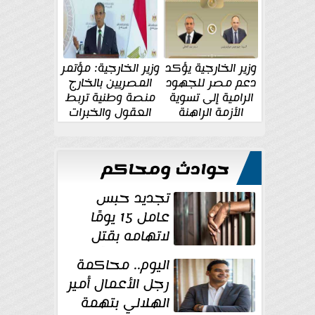
الإقليمية والدولية
جديدة
وزير الخارجية يؤكد
وزير الخارجية: مؤتمر
دعم مصر للجهود
المصريين بالخارج
الرامية إلى تسوية
منصة وطنية تربط
الأزمة الراهنة
العقول والخبرات
المصرية بالدولة
حوادث ومحاكم
تجديد حبس
عامل 15 يومًا
لاتهامه بقتل
زوجته طعنًا
اليوم.. محاكمة
داخل مسكنهما بشبرا...
رجل الأعمال أمير
الهلالي بتهمة