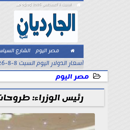

السبت 8 أغسطس 2026
05:05 مـ

مصر اليوم
الشارع السيا
بيزنس
أسعار الدولار اليوم السبت 8-8-2026..
مصر اليوم
2025-10-15 17:19:24
رئيس الوزراء: طروحات 