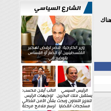
الشارع السياسي
اية عام 2025 سيكون هناك
وزير الخارجية: مصر ترفض تهجير
الفلسطينيين أو الضم أو المساس
بالوضع في...
الرئيس السيسي
النائب أيمن محسب:
يستقبل ملك البحرين
توجيهات الرئيس
لتعزيز التعاون وبحث
بشأن الأمن الغذائي
مستجدات القضايا
ترسم ملامح مرحلة