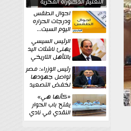
التعليم الدكتوراه الفخرية
تقديرا لما حققه
احوال الطقس
ودرجات الحراره
اليوم السبت...
العظمى في
الرئيس السيسي
القاهره 36 درجة
يهنئ ناشئات اليد
بالتأهل التاريخي
إلى نصف نهائي
رئيس الوزراء: مصر
كأس العالم
تواصل جهودها
لخفض التصعيد
والحفاظ على
«كأنها هي»
الاستقرار الإقليمي
يفتح باب الحوار
النقدي في نادي
أدب مصر الجديدة