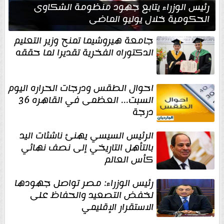
رئيس الوزراء يتابع جهود منظومة الشكاوى
الحكومية خلال يوليو الماضي
جامعة هيروشيما تمنح وزير التعليم
الدكتوراه الفخرية تقديرا لما حققه
احوال الطقس ودرجات الحراره اليوم
السبت... العظمى في القاهره 36
درجة
الرئيس السيسي يهنئ ناشئات اليد
بالتأهل التاريخي إلى نصف نهائي
كأس العالم
رئيس الوزراء: مصر تواصل جهودها
لخفض التصعيد والحفاظ على
الاستقرار الإقليمي