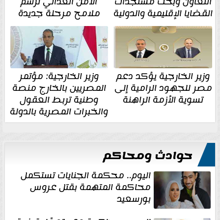
التعاون وبحث مستجدات
الأمن الغذائي ترسم
القضايا الإقليمية والدولية
ملامح مرحلة جديدة
وزير الخارجية يؤكد دعم
وزير الخارجية: مؤتمر
مصر للجهود الرامية إلى
المصريين بالخارج منصة
تسوية الأزمة الراهنة
وطنية تربط العقول
والخبرات المصرية بالدولة
حوادث ومحاكم
اليوم.. محكمة الجنايات تستكمل
محاكمة المتهمة بقتل عروس
بورسعيد