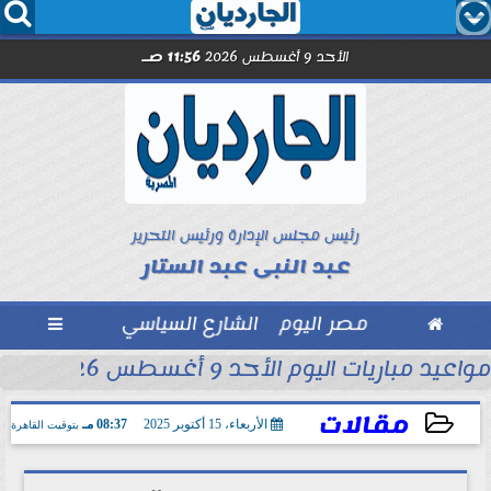




الأحد 9 أغسطس 2026
11:56 صـ
رئيس مجلس الإدارة ورئيس التحرير
عبد النبى عبد الستار

مصر اليوم
الشارع السياسي

محمد شريف...
مواعيد مباريات اليوم الأحد 9 أغسطس 2026
مقالات
الأربعاء، 15 أكتوبر 2025
08:37 مـ
بتوقيت القاهرة
2025-10-15 20:37:25