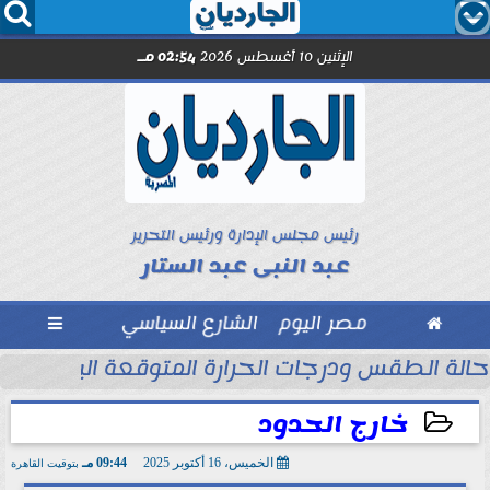




الإثنين 10 أغسطس 2026
02:54 مـ
رئيس مجلس الإدارة ورئيس التحرير
عبد النبى عبد الستار

مصر اليوم
الشارع السياسي

حالة الطقس ودرجات الحرارة المتوقعة اليوم الإثنين 10 أغسطس 2026
خارج الحدود
الخميس، 16 أكتوبر 2025
09:44 مـ
بتوقيت القاهرة
2025-10-16 21:44:37