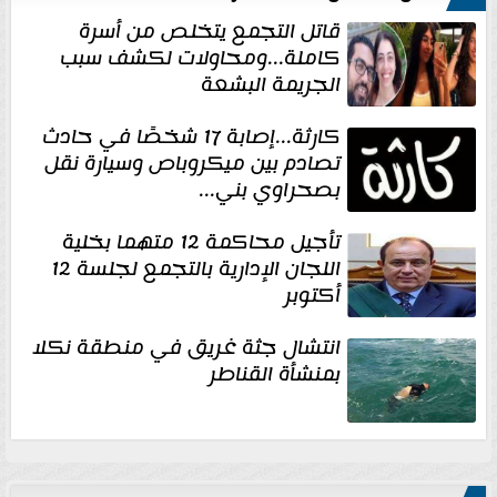
قاتل التجمع يتخلص من أسرة
كاملة...ومحاولات لكشف سبب
الجريمة البشعة
كارثة...إصابة 17 شخصًا في حادث
تصادم بين ميكروباص وسيارة نقل
بصحراوي بني...
تأجيل محاكمة 12 متهما بخلية
اللجان الإدارية بالتجمع لجلسة 12
أكتوبر
انتشال جثة غريق في منطقة نكلا
بمنشأة القناطر