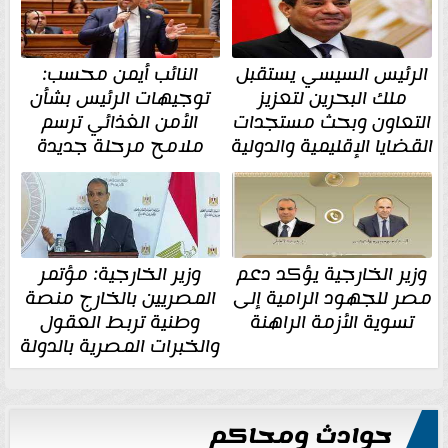
الرئيس السيسي يستقبل
النائب أيمن محسب:
ملك البحرين لتعزيز
توجيهات الرئيس بشأن
التعاون وبحث مستجدات
الأمن الغذائي ترسم
القضايا الإقليمية والدولية
ملامح مرحلة جديدة
وزير الخارجية يؤكد دعم
وزير الخارجية: مؤتمر
مصر للجهود الرامية إلى
المصريين بالخارج منصة
تسوية الأزمة الراهنة
وطنية تربط العقول
والخبرات المصرية بالدولة
حوادث ومحاكم