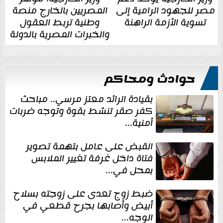
مصر للجهود الرامية إلى
المصريين بالخارج منصة
تسوية الأزمة الراهنة
وطنية تربط العقول
والخبرات المصرية بالدولة
حوادث ومحاكم
بقيادة الرائد معتز مرسي.. مباحث
كفر صقر تنشط بقوة وتوجه ضربات
أمنية...
القبض على عامل بتهمة تصوير
فتاة داخل غرفة تغيير الملابس
بمحل في...
ضبط زوج تعدى على زوجته بسلاح
أبيض وأصابها بجرح قطعي في
الوجه...