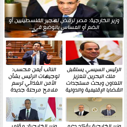
وزير الخارجية: مصر ترفض تهجير الفلسطينيين أو
الضم أو المساس بالوضع في...
الرئيس السيسي يستقبل
النائب أيمن محسب:
ملك البحرين لتعزيز
توجيهات الرئيس بشأن
التعاون وبحث مستجدات
الأمن الغذائي ترسم
القضايا الإقليمية والدولية
ملامح مرحلة جديدة
وزير الخارجية يؤكد دعم
وزير الخارجية: مؤتمر