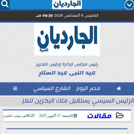




الخميس 6 أغسطس 2026
09:39 صـ
رئيس مجلس الإدارة ورئيس التحرير
عبد النبى عبد الستار

مصر اليوم
الشارع السياسي

تحاد السكندري فى الأسبوع الأول
الرئيس السيسي يستقبل ملك البحرين لتعزيز التعاو
مقالات
الجمعة، 17 أكتوبر 2025
05:27 مـ
بتوقيت القاهرة
2025-10-17 17:27:20