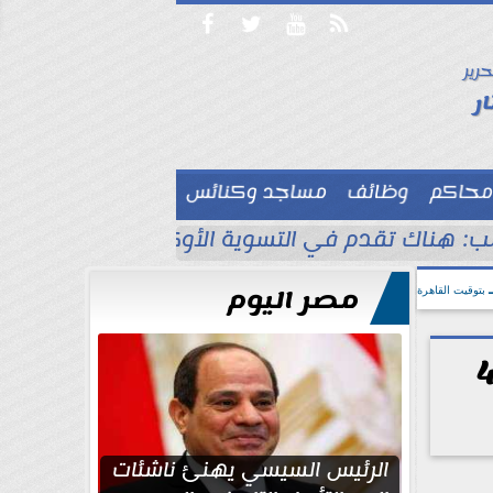




حرير

ر
محاكم
وظائف
مساجد وكنائس

ب: هناك تقدم في التسوية الأوكرانية
انقطاع 
مصر اليوم
بتوقيت القاهرة
س السيسي يشدد على أهمية استناد مشروع مبنى 4
الرئيس السيسي يهنئ ناشئات