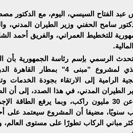
س عبد الفتاح السيسي، اليوم، مع الدكتور مص
تور سامح الحفني وزير الطيران المدني، والل
ورية للتخطيط العمراني، والفريق أحمد الشا
مالية.
حدث الرسمي باِسم رئاسة الجمهورية بأن ال
الرئيس اطلع على الموقف التنفيذي لمشروع "مبنى 4" بمطار القا
جية الرامية إلى الارتقاء بجودة الخدمات وتع
ير الطيران المدني، في هذا الصدد، إلى أن ال
الاستيعابية للمبنى الجديد لن تقل عن 30 مليون راكب، وبما يرفع الطاقة ال
ر من 60 مليون راكب سنويًا، مضيفا أن المشروع سيعتمد على
أكثر مباني الركاب تطورًا على مستوى العالم، و