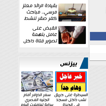
بقيادة الرائد معتز
مرسي.. مباحث
كفر صقر تنشط
بقوة وتوجه
القبض على
ضربات أمنية...
عامل بتهمة
تصوير فتاة داخل
غرفة تغيير
الملابس بمحل في...
بيزنس
السيطرة على حريق
سعر الدولار أمام
نشب داخل مسجد
الجنيه المصري
في الجيزة
ببداية تعاملات اليوم