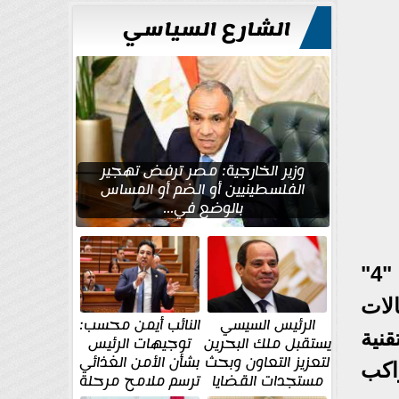
للتعمير
الشارع السياسي
وزير الخارجية: مصر ترفض تهجير
الفلسطينيين أو الضم أو المساس
بالوضع في...
شدد السيد الرئيس عبد الفتاح السيسي، على أهمية أن يستند مشروع مبنى "4"
لات
الرئيس السيسي
النائب أيمن محسب:
قنية
يستقبل ملك البحرين
توجيهات الرئيس
لتعزيز التعاون وبحث
بشأن الأمن الغذائي
اكب
مستجدات القضايا
ترسم ملامح مرحلة