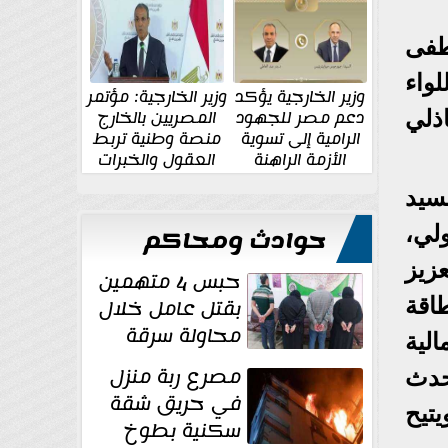
الإقليمية والدولية
جديدة
طفى
واء
وزير الخارجية يؤكد
وزير الخارجية: مؤتمر
دعم مصر للجهود
المصريين بالخارج
ذلي
الرامية إلى تسوية
منصة وطنية تربط
الأزمة الراهنة
العقول والخبرات
المصرية بالدولة
سيد
هرة الدولي،
حوادث ومحاكم
زيز
حبس 4 متهمين
بقتل عامل خلال
طاقة
محاولة سرقة
إجمالية
دراجة نارية في
مصرع ربة منزل
 أحدث
المنوفية
في حريق شقة
يتيح
سكنية بطوخ