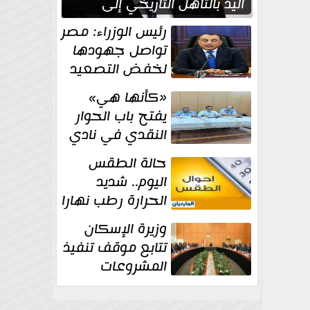
اليد بالتأهل التاريخي إلى
نصف نهائي كأس العالم
رئيس الوزراء: مصر
تواصل جهودها
لخفض التصعيد
والحفاظ على
«كأنها هي»
الاستقرار الإقليمي
يفتح باب الحوار
النقدي في نادي
أدب مصر الجديدة
حالة الطقس
اليوم.. شديد
الحرارة رطب نهارا
مائل للحرارة رطب
وزيرة الإسكان
ليلا.. و...
تتابع موقف تنفيذ
المشروعات
والخطة
الاستثمارية للجهاز المركزي