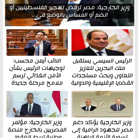
وزير الخارجية: مصر ترفض تهجير الفلسطينيين أو
الضم أو المساس بالوضع في...
الرئيس السيسي يستقبل
النائب أيمن محسب:
ملك البحرين لتعزيز
توجيهات الرئيس بشأن
التعاون وبحث مستجدات
الأمن الغذائي ترسم
القضايا الإقليمية والدولية
ملامح مرحلة جديدة
وزير الخارجية يؤكد دعم
وزير الخارجية: مؤتمر
مصر للجهود الرامية إلى
المصريين بالخارج منصة
تسوية الأزمة الراهنة
وطنية تربط العقول