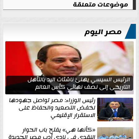
موضوعات متعلقة
مصر اليوم
الرئيس السيسي يهنئ ناشئات اليد بالتأهل
التاريخي إلى نصف نهائي كأس العالم
رئيس الوزراء: مصر تواصل جهودها
لخفض التصعيد والحفاظ على
الاستقرار الإقليمي
«كأنها هي» يفتح باب الحوار
النقدي في نادي أدب مصر الجديدة