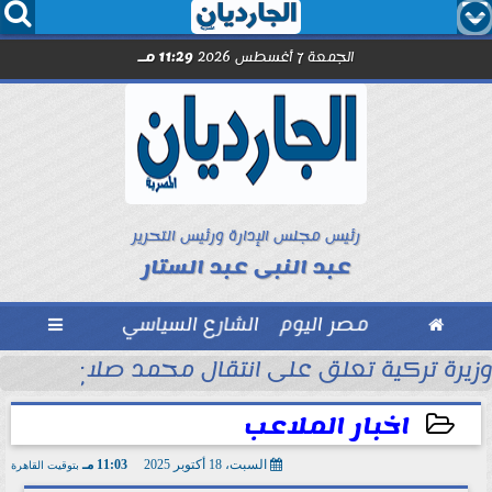




الجمعة 7 أغسطس 2026
11:29 مـ
رئيس مجلس الإدارة ورئيس التحرير
عبد النبى عبد الستار

مصر اليوم
الشارع السياسي

ى الرئيس التشادي
وزيرة تركية تعلق على انتقال محمد صلاح إلى طراب
اخبار الملاعب
السبت، 18 أكتوبر 2025
11:03 مـ
بتوقيت القاهرة
2025-10-18 23:03:31