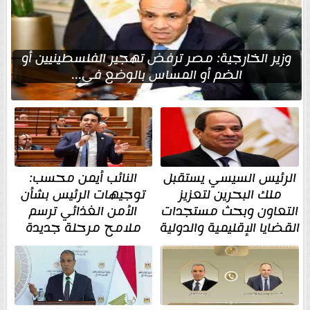
وزير الخارجية: مصر ترفض تهجير الفلسطينيين أو
الضم أو المساس بالوضع في...
الرئيس السيسي يستقبل
النائب أيمن محسب:
ملك البحرين لتعزيز
توجيهات الرئيس بشأن
التعاون وبحث مستجدات
الأمن الغذائي ترسم
القضايا الإقليمية والدولية
ملامح مرحلة جديدة