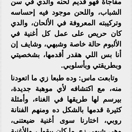
مفاجأة فهو قديم لحنه والدي في سن
الشباب، واللحن موجود فيه إحساسه
وتركيبته المعروفة في الألحان، والدي
كان حريص على عمل كل أغنية في
الألبوم حالة خاصة وشبهي، وشايف إن
أنا بس اللي هقدر أقدمها، بشخصيتي
وبطريقتي وبأسلوبي.
وتابعت ماس: وده طبعا زي ما اتعودنا
منه، مع اكتشافه لأي موهبة جديدة،
بيرسم لها طريقها في الغناء، وأمثلة
كثيرة قدمها بالشكل ده ومنهم الفنانة
روبي، اختارنا سوى أغنية ضيعتنى،
وهي شبهي زي ما كان بيقول، والأغنية