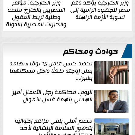
وزير الخارجية يؤكد دعم
وزير الخارجية: مؤتمر
مصر للجهود الرامية إلى
المصريين بالخارج منصة
تسوية الأزمة الراهنة
وطنية تربط العقول
والخبرات المصرية بالدولة
حوادث ومحاكم
تجديد حبس عامل 15 يومًا لاتهامه
بقتل زوجته طعنًا داخل مسكنهما
بشبرا...
اليوم.. محاكمة رجل الأعمال أمير
الهلالي بتهمة غسل الأموال
مصدر أمني ينفي مزاعم إخوانية
بتدهور السلامة الإنشائية لأحد