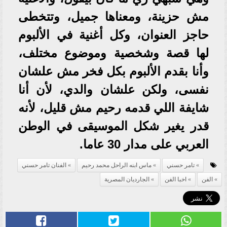
مش حزينة، ومعناها جميل، وتتخطى
حاجز العنوان، وكل أغنية في الألبوم
لها قصة وشخصية وموضوع مختلف،
وأنا بقدم الألبوم بكل فخر مش علشان
نفسى، ولكن علشان والدي، لأن أنا
شايفة اللي قدمه رحيم مش قليل، لأنه
قدر يغير شكل الموسيقى في الوطن
العربي على مدار 30 عاما.
تامر حسني
ماس ابنه الراحل محمد رحيم
الفنان تامر حسني
الفن
اخبا الفن
الجارديان المصرية