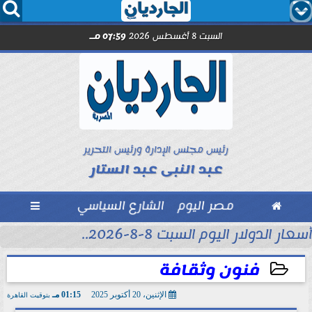




السبت 8 أغسطس 2026
07:59 مـ
رئيس مجلس الإدارة ورئيس التحرير
عبد النبى عبد الستار

مصر اليوم
الشارع السياسي

أسعار الدولار اليوم السبت 8-8-2026..
فنون وثقافة
الإثنين، 20 أكتوبر 2025
01:15 مـ
بتوقيت القاهرة
2025-10-20 13:15:42