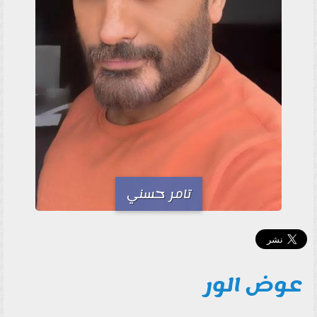
تامر حسني
عوض الور