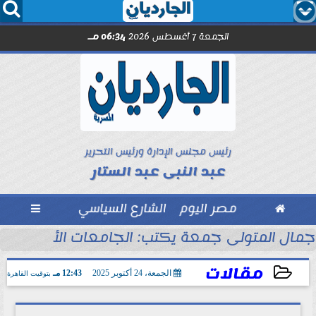




الجمعة 7 أغسطس 2026
06:34 مـ
رئيس مجلس الإدارة ورئيس التحرير
عبد النبى عبد الستار

مصر اليوم
الشارع السياسي

تهدف أحداً ومفتوحة للجميع
جمال المتولى جمعة يكتب: الجامعات الأهلية بين 
مقالات
الجمعة، 24 أكتوبر 2025
12:43 مـ
بتوقيت القاهرة
2025-10-24 12:43:28