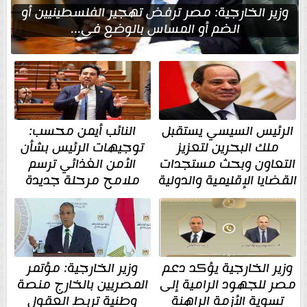
وزير الخارجية: مصر ترفض تهجير الفلسطينيين أو
الضم أو المساس بالوضع في...
الرئيس السيسي يستقبل
النائب أيمن محسب:
ملك البحرين لتعزيز
توجيهات الرئيس بشأن
التعاون وبحث مستجدات
الأمن الغذائي ترسم
القضايا الإقليمية والدولية
ملامح مرحلة جديدة
وزير الخارجية يؤكد دعم
وزير الخارجية: مؤتمر
مصر للجهود الرامية إلى
المصريين بالخارج منصة
تسوية الأزمة الراهنة
وطنية تربط العقول