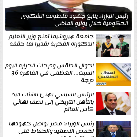
رئيس الوزراء يتابع جهود منظومة الشكاوى
الحكومية خلال يوليو الماضي
جامعة هيروشيما تمنح وزير التعليم
الدكتوراه الفخرية تقديرا لما حققه
احوال الطقس ودرجات الحراره اليوم
السبت... العظمى في القاهره 36
درجة
الرئيس السيسي يهنئ ناشئات اليد
بالتأهل التاريخي إلى نصف نهائي
كأس العالم
رئيس الوزراء: مصر تواصل جهودها
لخفض التصعيد والحفاظ على