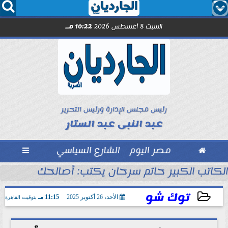




السبت 8 أغسطس 2026
10:22 مـ
رئيس مجلس الإدارة ورئيس التحرير
عبد النبى عبد الستار

مصر اليوم
الشارع السياسي

الكاتب الكبير حاتم سرحان يكتب: أصالحك على إيه و
توك شو
الأحد، 26 أكتوبر 2025
11:15 مـ
بتوقيت القاهرة
2025-10-26 23:15:38