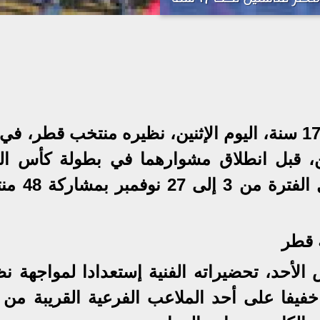
يلتقي منتخب مصر للناشئين تحت 17 سنة، اليوم الإثنين، نظيره منتخب قطر، 
ين، قبل انطلاق مشوارهما في بطولة كأس الع
للناشئين، التي تستضيفها قطر خلال 
 قطر
لأحد، تحضيراته الفنية إستعدادا لمواجهة نظ
يفا على أحد الملاعب الفرعية القريبة من 