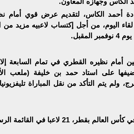
د الكاس وجهازه المعاون.
دة أحمد الكاس، لتقديم عرض قوي أمام نظ
قاء اليوم، من أجل إكتساب لاعبيه مزيد من ال
لمقبل.
ن أمام نظيره القطري في تمام السابعة إلا 
فها على استاد حمد بن خليفة (ملعب الأ
 يتسع لـ18 ألف متفرج، ولم يتم التأكد من نقل المباراة تليفزيون
وتضم بعثة منتخب مصر للناشئين في كأس العالم بقطر، 21 لاعبا في الق