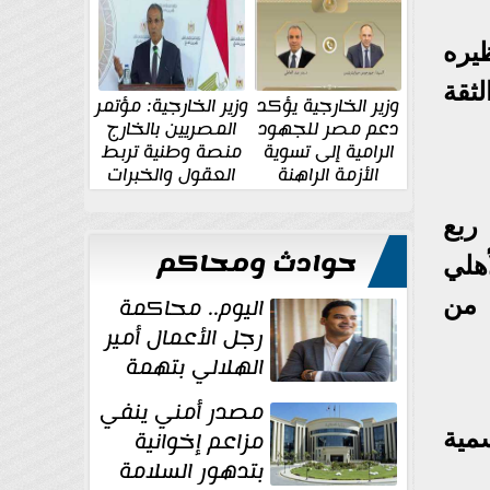
الإقليمية والدولية
جديدة
يره
ثقة
وزير الخارجية يؤكد
وزير الخارجية: مؤتمر
دعم مصر للجهود
المصريين بالخارج
الرامية إلى تسوية
منصة وطنية تربط
الأزمة الراهنة
العقول والخبرات
المصرية بالدولة
ربع
حوادث ومحاكم
هلي
يا من
اليوم.. محاكمة
رجل الأعمال أمير
الهلالي بتهمة
غسل الأموال
مصدر أمني ينفي
ائمة الرسمية
مزاعم إخوانية
بتدهور السلامة