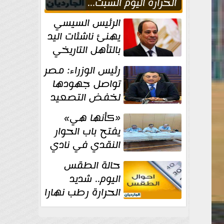
الحراره اليوم السبت...
العظمى في القاهره 36
الرئيس السيسي
درجة
يهنئ ناشئات اليد
بالتأهل التاريخي
إلى نصف نهائي
رئيس الوزراء: مصر
كأس العالم
تواصل جهودها
لخفض التصعيد
والحفاظ على
«كأنها هي»
الاستقرار الإقليمي
يفتح باب الحوار
النقدي في نادي
أدب مصر الجديدة
حالة الطقس
اليوم.. شديد
الحرارة رطب نهارا
مائل للحرارة رطب
ليلا.. و...