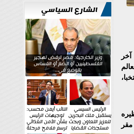
الشارع السياسي
في آخر
وزير الخارجية: مصر ترفض تهجير
الفلسطينيين أو الضم أو المساس
الم
بالوضع في...
الفترة من 3 إلى 27 نوفمبر بمشاركة 48 منتخبا،
الرئيس السيسي
النائب أيمن محسب:
يره
يستقبل ملك البحرين
توجيهات الرئيس
لتعزيز التعاون وبحث
بشأن الأمن الغذائي
مقر
مستجدات القضايا
ترسم ملامح مرحلة