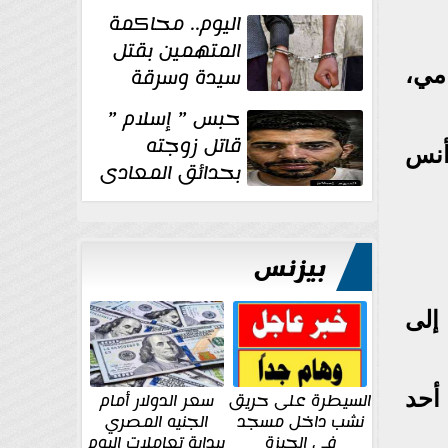
الإنشائية لأحد
اليوم.. محاكمة
مراكز الإصلاح والتأهيل
المتهمين بقتل
سيدة وسرقة
مي،
ذهبها في بولاق
حبس ” إسلام ”
الدكرور
قاتل زوجته
أنس
بحدائق المعادى
١٥ يوم أخرى
على...
بيزنس
إلى
 في 4 نوفمبر في أحد
السيطرة على حريق
سعر الدولار أمام
نشب داخل مسجد
الجنيه المصري
في الجيزة
ببداية تعاملات اليوم