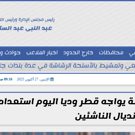
رئيس مجلس الإدارة ورئيس الت
عبد النبى عبد الستا
سي
محافظات
خارج الحدود
اخبار الملاعب
حوادث و
توك شو
ي وتمشيط بالأسلحة الرشاشة في عدة بلدات جنو
الإثنين، 27 أكتوبر 2025
09:16 صـ
 مصر تحت 17 سنة يواجه قطر وديا اليوم استعداد
ديال الناشئين