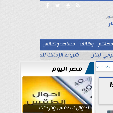




حرير

ر
محاكم
وظائف
مساجد وكنائس

بي لبنان
شروط الزمالك للموافقة على بيع بيزي
مصر اليوم
بتوقيت القاهرة
ا
احوال الطقس ودرجات