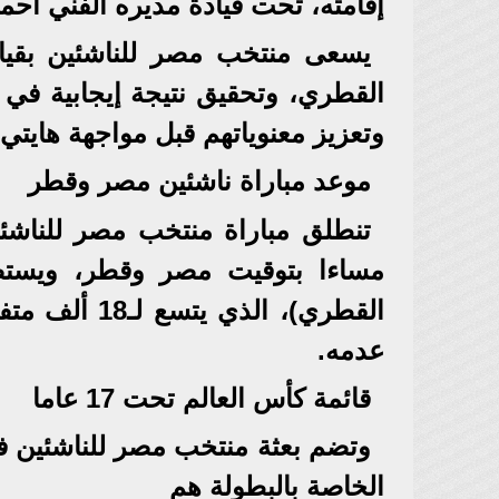
إقامته، تحت قيادة مديره الفني أحم
يسعى منتخب مصر للناشئين بقيا
القطري، وتحقيق نتيجة إيجابية في ل
وتعزيز معنوياتهم قبل مواجهة هايتي يوم 4 نوفمبر ا
موعد مباراة ناشئين مصر وقطر
تنطلق مباراة منتخب مصر للناشئي
مساءا بتوقيت مصر وقطر، ويستضي
القطري)، الذي
عدمه.
قائمة كأس العالم تحت 17 عاما
الخاصة بالبطولة هم