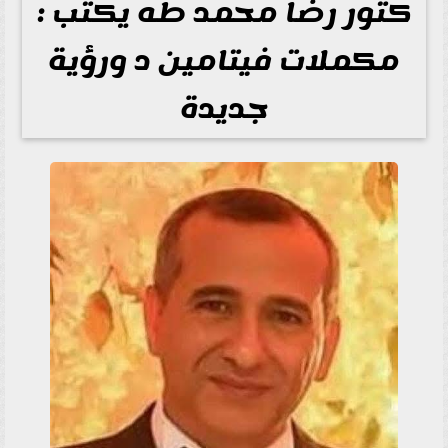
كتور رضا محمد طه يكتب :
مكملات فيتامين د ورؤية
جديدة