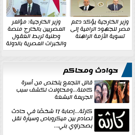
وزير الخارجية يؤكد دعم
وزير الخارجية: مؤتمر
مصر للجهود الرامية إلى
المصريين بالخارج منصة
تسوية الأزمة الراهنة
وطنية تربط العقول
والخبرات المصرية بالدولة
حوادث ومحاكم
قاتل التجمع يتخلص من أسرة
كاملة...ومحاولات لكشف سبب
الجريمة البشعة
كارثة...إصابة 17 شخصًا في حادث
تصادم بين ميكروباص وسيارة نقل
بصحراوي بني...