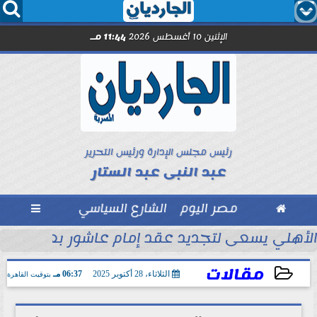




الإثنين 10 أغسطس 2026
11:44 مـ
رئيس مجلس الإدارة ورئيس التحرير
عبد النبى عبد الستار

مصر اليوم
الشارع السياسي

الأهلي يسعى لتجديد عقد إمام عاشور بعد العروض
مقالات
الثلاثاء، 28 أكتوبر 2025
06:37 مـ
بتوقيت القاهرة
2025-10-28 18:37:08