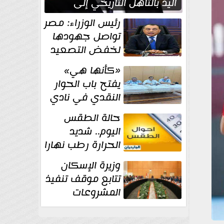
اليد بالتأهل التاريخي إلى
نصف نهائي كأس العالم
رئيس الوزراء: مصر
تواصل جهودها
لخفض التصعيد
والحفاظ على
«كأنها هي»
الاستقرار الإقليمي
يفتح باب الحوار
النقدي في نادي
أدب مصر الجديدة
حالة الطقس
اليوم.. شديد
الحرارة رطب نهارا
مائل للحرارة رطب
وزيرة الإسكان
ليلا.. و...
تتابع موقف تنفيذ
المشروعات
والخطة
الاستثمارية للجهاز المركزي