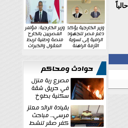
الإقليمية والدولية
جديدة
لياً
وزير الخارجية يؤكد
وزير الخارجية: مؤتمر
دعم مصر للجهود
المصريين بالخارج
الرامية إلى تسوية
منصة وطنية تربط
الأزمة الراهنة
العقول والخبرات
المصرية بالدولة
حوادث ومحاكم
مصرع ربة منزل
في حريق شقة
سكنية بطوخ
بقيادة الرائد معتز
مرسي.. مباحث
كفر صقر تنشط