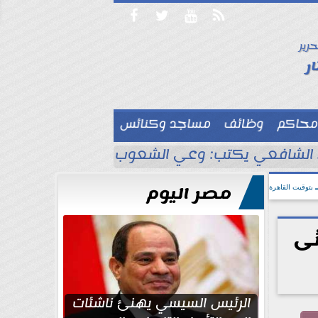




حرير

ر
محاكم
وظائف
مساجد وكنائس

لشافعي يكتب: وعي الشعوب لا يُقاس بالعناكب و
مصر اليوم
بتوقيت القاهرة
ئى
الرئيس السيسي يهنئ ناشئات