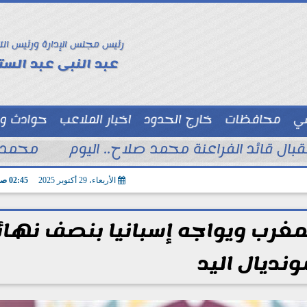
رئيس مجلس الإدارة ورئيس الت
عبد النبى عبد الستا
سي
محافظات
خارج الحدود
اخبار الملاعب
حوادث و
توك شو
تقبال قائد الفراعنة محمد صلاح.. اليوم
محمد ا
الأربعاء، 29 أكتوبر 2025
02:45 صـ
مغرب ويواجه إسبانيا بنصف نها
ونديال اليد