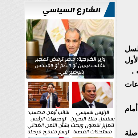
للتعمير
الشارع السياسي
م، مسلسل
وزير الخارجية: مصر ترفض تهجير
أكتوبر وحتى الأول
الفلسطينيين أو الضم أو المساس
بالوضع في...
عات
مام
الرئيس السيسي
النائب أيمن محسب:
يستقبل ملك البحرين
توجيهات الرئيس
لتعزيز التعاون وبحث
بشأن الأمن الغذائي
مستجدات القضايا
ترسم ملامح مرحلة
صلة