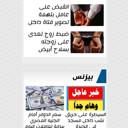
بقوة وتوجه
القبض على
ضربات أمنية...
عامل بتهمة
تصوير فتاة داخل
غرفة تغيير
ضبط زوج تعدى
الملابس بمحل في...
على زوجته
بسلاح أبيض
وأصابها بجرح
قطعي في الوجه...
بيزنس
السيطرة على حريق
سعر الدولار أمام
نشب داخل مسجد
الجنيه المصري
في الجيزة
ببداية تعاملات اليوم