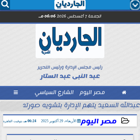




الجمعة 7 أغسطس 2026
06:06 مـ
رئيس مجلس الإدارة ورئيس التحرير
عبد النبى عبد الستار

مصر اليوم
الشارع السياسي

ل مترو الأنفاق..
عبدالله السعيد يتهم الإدارة بتشويه صورته أمام جم
مصر اليوم
الأربعاء، 29 أكتوبر 2025
06:24 مـ
بتوقيت القاهرة
2025-10-29 18:24:37