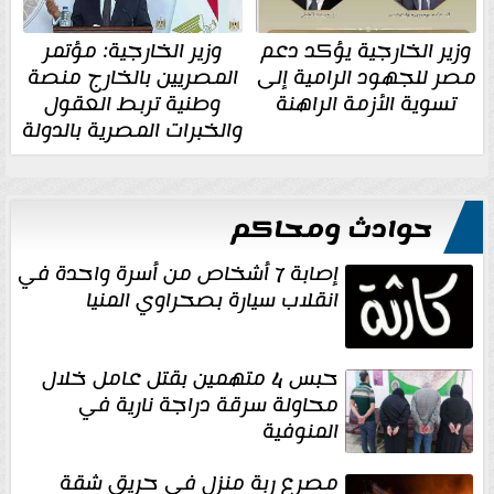
وزير الخارجية يؤكد دعم
وزير الخارجية: مؤتمر
مصر للجهود الرامية إلى
المصريين بالخارج منصة
تسوية الأزمة الراهنة
وطنية تربط العقول
والخبرات المصرية بالدولة
حوادث ومحاكم
إصابة 7 أشخاص من أسرة واحدة في
انقلاب سيارة بصحراوي المنيا
حبس 4 متهمين بقتل عامل خلال
محاولة سرقة دراجة نارية في
المنوفية
مصرع ربة منزل في حريق شقة