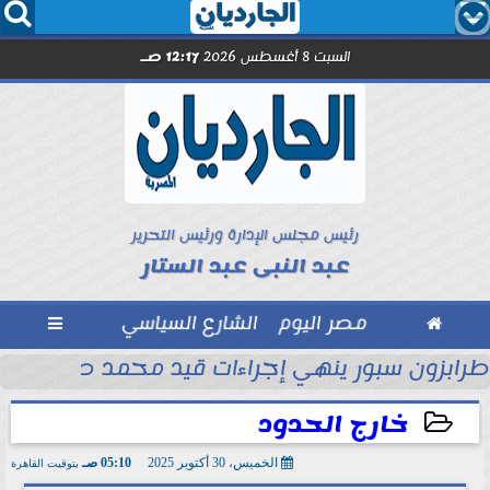




السبت 8 أغسطس 2026
12:17 صـ
رئيس مجلس الإدارة ورئيس التحرير
عبد النبى عبد الستار

مصر اليوم
الشارع السياسي

ماراتي
طرابزون سبور ينهي إجراءات قيد محمد صلاح رسمي
خارج الحدود
الخميس، 30 أكتوبر 2025
05:10 صـ
بتوقيت القاهرة
2025-10-30 05:10:54