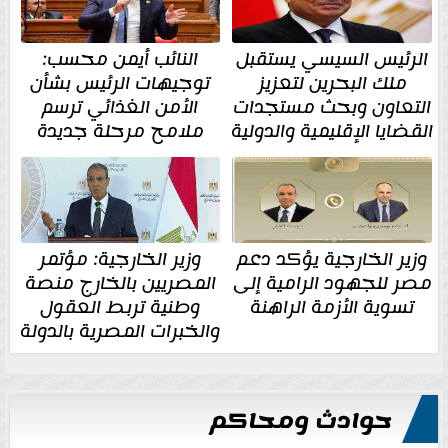
الرئيس السيسي يستقبل
النائب أيمن محسب:
ملك البحرين لتعزيز
توجيهات الرئيس بشأن
التعاون وبحث مستجدات
الأمن الغذائي ترسم
القضايا الإقليمية والدولية
ملامح مرحلة جديدة
وزير الخارجية يؤكد دعم
وزير الخارجية: مؤتمر
مصر للجهود الرامية إلى
المصريين بالخارج منصة
تسوية الأزمة الراهنة
وطنية تربط العقول
والخبرات المصرية بالدولة
حوادث ومحاكم