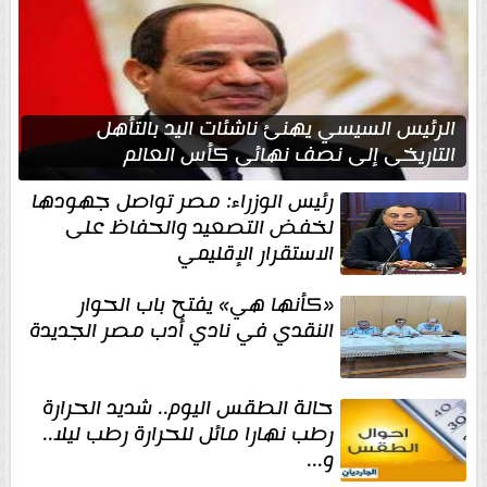
الرئيس السيسي يهنئ ناشئات اليد بالتأهل
التاريخي إلى نصف نهائي كأس العالم
رئيس الوزراء: مصر تواصل جهودها
لخفض التصعيد والحفاظ على
الاستقرار الإقليمي
«كأنها هي» يفتح باب الحوار
النقدي في نادي أدب مصر الجديدة
حالة الطقس اليوم.. شديد الحرارة
رطب نهارا مائل للحرارة رطب ليلا..
و...