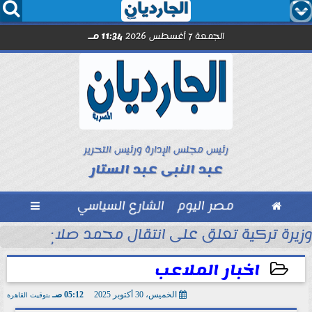




الجمعة 7 أغسطس 2026
11:34 مـ
رئيس مجلس الإدارة ورئيس التحرير
عبد النبى عبد الستار

مصر اليوم
الشارع السياسي

ى الرئيس التشادي
وزيرة تركية تعلق على انتقال محمد صلاح إلى طراب
اخبار الملاعب
الخميس، 30 أكتوبر 2025
05:12 صـ
بتوقيت القاهرة
2025-10-30 05:12:24