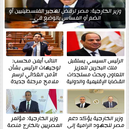
وزير الخارجية: مصر ترفض تهجير الفلسطينيين أو
الضم أو المساس بالوضع في...
الرئيس السيسي يستقبل
النائب أيمن محسب:
ملك البحرين لتعزيز
توجيهات الرئيس بشأن
التعاون وبحث مستجدات
الأمن الغذائي ترسم
القضايا الإقليمية والدولية
ملامح مرحلة جديدة
وزير الخارجية يؤكد دعم
وزير الخارجية: مؤتمر
مصر للجهود الرامية إلى
المصريين بالخارج منصة