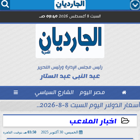




السبت 8 أغسطس 2026
09:40 صـ
رئيس مجلس الإدارة ورئيس التحرير
عبد النبى عبد الستار

مصر اليوم
الشارع السياسي

أسعار الدولار اليوم السبت 8-8-2026..
اخبار الملاعب
الخميس، 30 أكتوبر 2025
03:50 مـ
بتوقيت القاهرة
2025-10-30 15:50:32