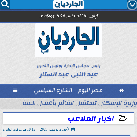




الإثنين 10 أغسطس 2026
05:47 مـ
رئيس مجلس الإدارة ورئيس التحرير
عبد النبى عبد الستار

مصر اليوم
الشارع السياسي

حين تصنع الأمانة ما...
وزيرة الإسكان تستقبل القائم بأعمال السفير الأمر
اخبار الملاعب
الأحد، 2 نوفمبر 2025
10:17 مـ
بتوقيت القاهرة
2025-11-02 22:17:50