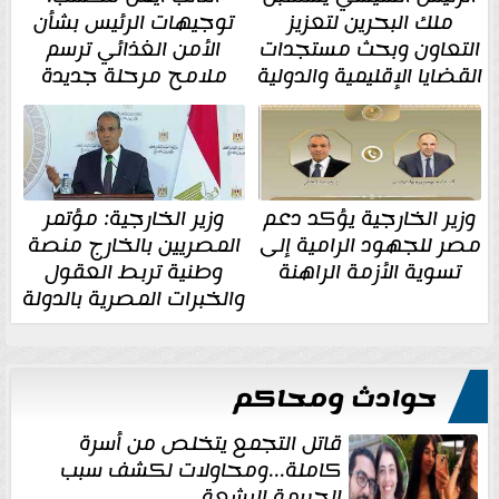
ملك البحرين لتعزيز
توجيهات الرئيس بشأن
التعاون وبحث مستجدات
الأمن الغذائي ترسم
القضايا الإقليمية والدولية
ملامح مرحلة جديدة
وزير الخارجية يؤكد دعم
وزير الخارجية: مؤتمر
مصر للجهود الرامية إلى
المصريين بالخارج منصة
تسوية الأزمة الراهنة
وطنية تربط العقول
والخبرات المصرية بالدولة
حوادث ومحاكم
قاتل التجمع يتخلص من أسرة
كاملة...ومحاولات لكشف سبب
الجريمة البشعة