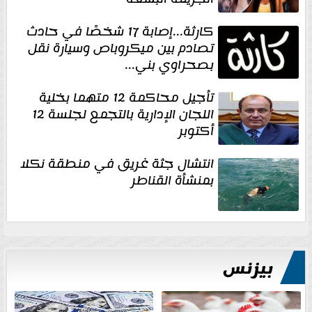
كارثة...إصابة 17 شخصًا في حادث
تصادم بين ميكروباص وسيارة نقل
بصحراوي بني...
تأجيل محاكمة 12 متهما بخلية
اللجان الإدارية بالتجمع لجلسة 12
أكتوبر
انتشال جثة غريق في منطقة نكلا
بمنشأة القناطر
بيزنس