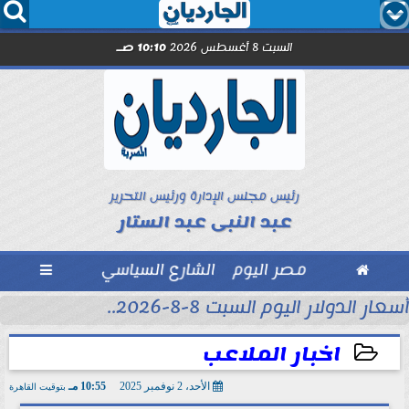




السبت 8 أغسطس 2026
10:10 صـ
رئيس مجلس الإدارة ورئيس التحرير
عبد النبى عبد الستار

مصر اليوم
الشارع السياسي

أسعار الدولار اليوم السبت 8-8-2026..
اخبار الملاعب
الأحد، 2 نوفمبر 2025
10:55 مـ
بتوقيت القاهرة
2025-11-02 22:55:42