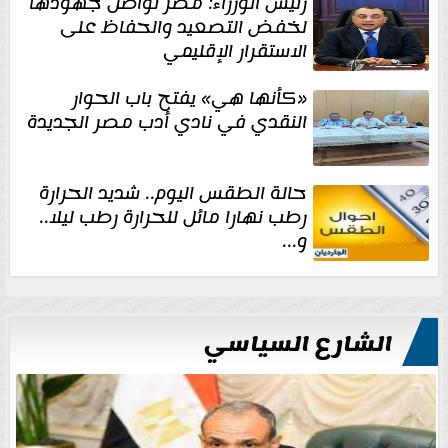
رئيس الوزراء: مصر تواصل جهودها
لخفض التصعيد والحفاظ على
الاستقرار الإقليمي
«كأنها هي» يفتح باب الحوار
النقدي في نادي أدب مصر الجديدة
حالة الطقس اليوم.. شديد الحرارة
رطب نهارا مائل للحرارة رطب ليلا..
و...
الشارع السياسي