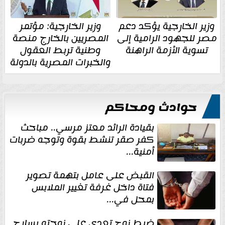
وزير الخارجية يؤكد دعم
وزير الخارجية: مؤتمر
مصر للجهود الرامية إلى
المصريين بالخارج منصة
تسوية الأزمة الراهنة
وطنية تربط العقول
والخبرات المصرية بالدولة
حوادث ومحاكم
بقيادة الرائد معتز مرسي.. مباحث
كفر صقر تنشط بقوة وتوجه ضربات
أمنية...
القبض على عامل بتهمة تصوير
فتاة داخل غرفة تغيير الملابس
بمحل في...
ضبط زوج تعدى على زوجته بسلاح