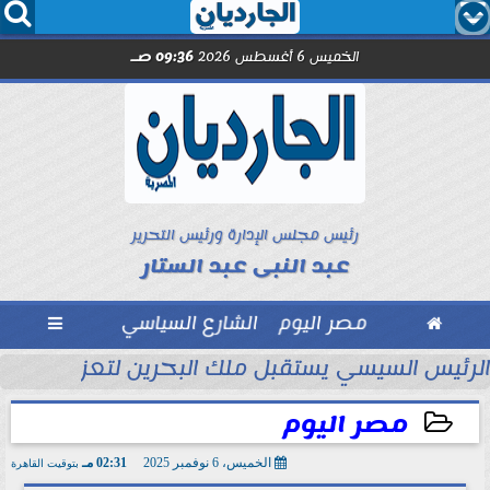




الخميس 6 أغسطس 2026
09:36 صـ
رئيس مجلس الإدارة ورئيس التحرير
عبد النبى عبد الستار

مصر اليوم
الشارع السياسي

تحاد السكندري فى الأسبوع الأول
الرئيس السيسي يستقبل ملك البحرين لتعزيز التعاو
مصر اليوم
الخميس، 6 نوفمبر 2025
02:31 مـ
بتوقيت القاهرة
2025-11-06 14:31:59