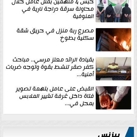
حبس 4 متهمين بقتل عامل خلال
محاولة سرقة دراجة نارية في
المنوفية
مصرع ربة منزل في حريق شقة
سكنية بطوخ
بقيادة الرائد معتز مرسي.. مباحث
كفر صقر تنشط بقوة وتوجه ضربات
أمنية...
القبض على عامل بتهمة تصوير
فتاة داخل غرفة تغيير الملابس
بمحل في...
بيزنس