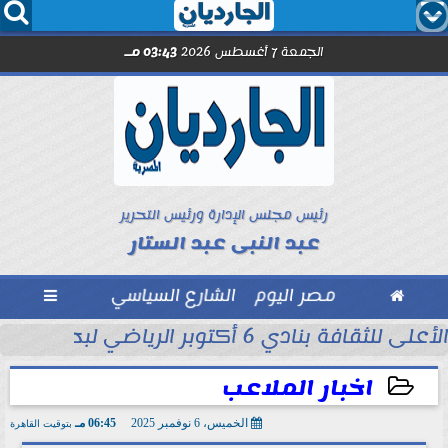




الجمعة 7 أغسطس 2026
03:43 مـ
رئيس مجلس الإدارة ورئيس التحرير
عبد النبى عبد الستار

مصر اليوم
الشارع السياسي

 التاريخ في...
الأعلى للثقافة بنادي 6 أكتوبر الرياضي لبحث ظاهرة العنف المجتمعي
اخبار الملاعب
الخميس، 6 نوفمبر 2025
06:45 مـ
بتوقيت القاهرة
2025-11-06 18:45:58