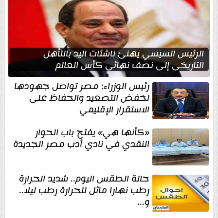
الرئيس السيسي يهنئ ناشئات اليد بالتأهل
التاريخي إلى نصف نهائي كأس العالم
رئيس الوزراء: مصر تواصل جهودها
لخفض التصعيد والحفاظ على
الاستقرار الإقليمي
«كأنها هي» يفتح باب الحوار
النقدي في نادي أدب مصر الجديدة
حالة الطقس اليوم.. شديد الحرارة
رطب نهارا مائل للحرارة رطب ليلا..
و...