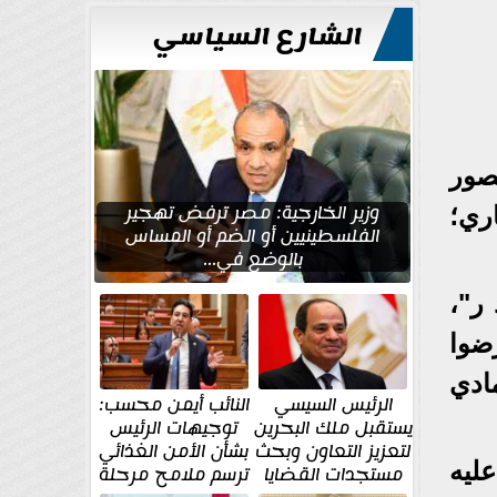
الشارع السياسي
صور
وزير الخارجية: مصر ترفض تهجير
 24 نوفمبر الجاري؛
الفلسطينيين أو الضم أو المساس
بالوضع في...
ر"،
استعرضوا
ادي
الرئيس السيسي
النائب أيمن محسب:
يستقبل ملك البحرين
توجيهات الرئيس
لتعزيز التعاون وبحث
بشأن الأمن الغذائي
ليه
مستجدات القضايا
ترسم ملامح مرحلة