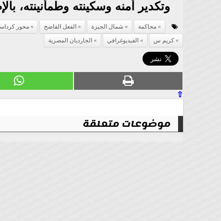
وتكدير أمنه وسكينته وطمأنينته، بالإ
محاكمة
شمال الجيزة
الفعل الفاضح
محور كرداس
كريم س
الفيديوغرافي
الجارديان المصرية
⇧
موضوعات متعلقة