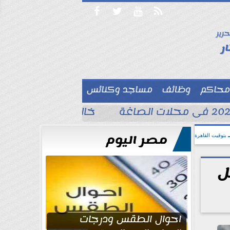




حرير

ر
محاكم
وظائف
مساجد وكنائس

خالد الغندور يطلب الد
مصر اليوم
بتوقيت القاهرة
ل
احوال الطقس ودرجات