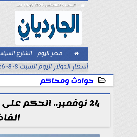

السبت 8 أغسطس 2026
11:49 صـ

مصر اليوم
الشارع السيا
بيزنس
أسعار الدولار اليوم السبت 8-8-2026..
حوادث ومحاكم
2025-11-10 12:00:00
24 نوفمبر.. الحكم عل
الفاض