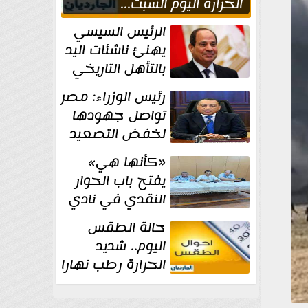
الحراره اليوم السبت...
العظمى في القاهره 36
الرئيس السيسي
درجة
يهنئ ناشئات اليد
بالتأهل التاريخي
إلى نصف نهائي
رئيس الوزراء: مصر
كأس العالم
تواصل جهودها
لخفض التصعيد
والحفاظ على
«كأنها هي»
الاستقرار الإقليمي
يفتح باب الحوار
النقدي في نادي
أدب مصر الجديدة
حالة الطقس
اليوم.. شديد
الحرارة رطب نهارا
مائل للحرارة رطب
ليلا.. و...