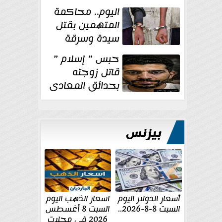
الإنشائية لأحد
اليوم.. محاكمة
مراكز الإصلاح والتأهيل
المتهمين بقتل
سيدة وسرقة
ذهبها في بولاق
حبس ” إسلام ”
الدكرور
قاتل زوجته
بحدائق المعادى
١٥ يوم أخرى
على...
بيزنس
أسعار الدولار اليوم
اسعار الذهب اليوم
السبت 8-8-2026..
السبت 8 أغسطس
2026 فى محلات