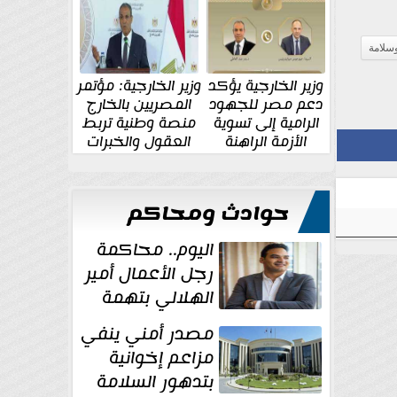
الإقليمية والدولية
جديدة
سلامة
وزير الخارجية يؤكد
وزير الخارجية: مؤتمر
دعم مصر للجهود
المصريين بالخارج
الرامية إلى تسوية
منصة وطنية تربط
الأزمة الراهنة
العقول والخبرات
المصرية بالدولة
حوادث ومحاكم
اليوم.. محاكمة
رجل الأعمال أمير
الهلالي بتهمة
غسل الأموال
مصدر أمني ينفي
مزاعم إخوانية
بتدهور السلامة