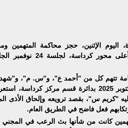
اليوم الإثنين، حجز محاكمة المتهمين وم
الفيديو الذي وثّق الفعل الفاضح أعلى محور كرداسة، لجلسة
لعامة تتهم كل من "أحمد ع"، و"س. م"، و"شهد 
و"ح. ا"، و"ك. س"، بأنهم في 2 أكتوبر 2025 بدائرة قسم مركز كرداسة، 
يه "كريم س"، بقصد ترويعه وإلحاق الأذى الم
رتكابهم فعل فاضح في الطريق العام.
متهمين كانت من شأنها بث الرعب في المجني ع