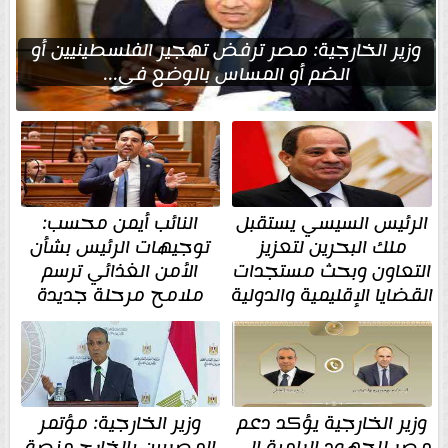
وزير الخارجية: مصر ترفض تهجير الفلسطينيين أو
الضم أو المساس بالوضع في...
الرئيس السيسي يستقبل
النائب أيمن محسب:
ملك البحرين لتعزيز
توجيهات الرئيس بشأن
التعاون وبحث مستجدات
الأمن الغذائي ترسم
القضايا الإقليمية والدولية
ملامح مرحلة جديدة
وزير الخارجية يؤكد دعم
وزير الخارجية: مؤتمر
مصر للجهود الرامية إلى
المصريين بالخارج منصة