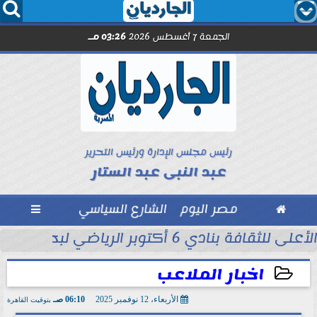




الجمعة 7 أغسطس 2026
03:26 مـ
رئيس مجلس الإدارة ورئيس التحرير
عبد النبى عبد الستار

مصر اليوم
الشارع السياسي

 التاريخ في...
الأعلى للثقافة بنادي 6 أكتوبر الرياضي لبحث ظاهرة العنف المجتمعي
اخبار الملاعب
الأربعاء، 12 نوفمبر 2025
06:10 صـ
بتوقيت القاهرة
2025-11-12 06:10:45