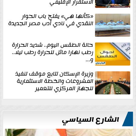
الاستقرار الإقليمي
«كأنها هي» يفتح باب الحوار
النقدي في نادي أدب مصر الجديدة
حالة الطقس اليوم.. شديد الحرارة
رطب نهارا مائل للحرارة رطب ليلا..
و...
وزيرة الإسكان تتابع موقف تنفيذ
المشروعات والخطة الاستثمارية
للجهاز المركزي للتعمير
الشارع السياسي