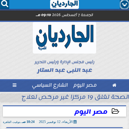




الجمعة 7 أغسطس 2026
09:10 مـ
رئيس مجلس الإدارة ورئيس التحرير
عبد النبى عبد الستار

مصر اليوم
الشارع السياسي

الصحة تغلق 19 مركزا غير مرخص لعلاج الإدمان والطب النفسي بالمقطم
بل انطلاق الموسم
مصر اليوم
الأربعاء، 12 نوفمبر 2025
10:24 صـ
بتوقيت القاهرة
2025-11-12 10:24:49