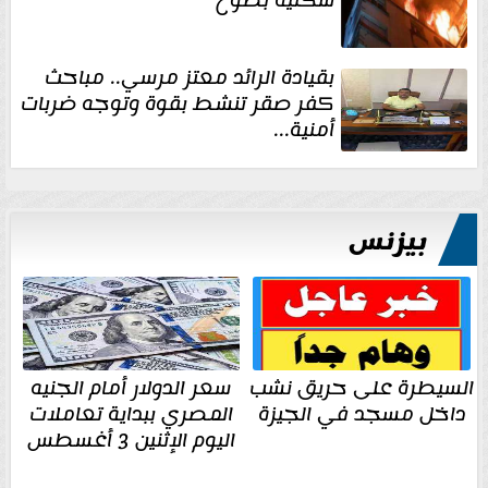
بقيادة الرائد معتز مرسي.. مباحث
كفر صقر تنشط بقوة وتوجه ضربات
أمنية...
بيزنس
السيطرة على حريق نشب
سعر الدولار أمام الجنيه
داخل مسجد في الجيزة
المصري ببداية تعاملات
اليوم الإثنين 3 أغسطس