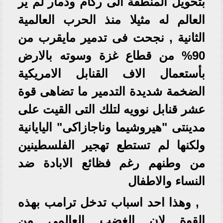
بتحويل المنطقة الى ركام ودمار لم ير
العالم له مثيلا منذ الحرب العالمية
الثانية , نجحت فى تدمير مايقرب من
90% من قطاع غزة وسوته بالارض
بأستعمال الاف القنابل الامريكية
الضخمة شديدة التدمير ما تضاهى قوة
عشر قنابل نوويه لتلك التى القيت على
مدينتى "هيروشيما وناجازاكى" اليايانية
ولكنها لم تستطع تهجير الفلسطينين
من وطنهم رغم فظائع الابادة ضد
النساء والاطفال
, وهذا احد اسباب تدخل ترامب بهذه
القوة لان الغضب العالمى من