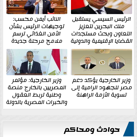
الرئيس السيسي يستقبل
النائب أيمن محسب:
ملك البحرين لتعزيز
توجيهات الرئيس بشأن
التعاون وبحث مستجدات
الأمن الغذائي ترسم
القضايا الإقليمية والدولية
ملامح مرحلة جديدة
وزير الخارجية يؤكد دعم
وزير الخارجية: مؤتمر
مصر للجهود الرامية إلى
المصريين بالخارج منصة
تسوية الأزمة الراهنة
وطنية تربط العقول
والخبرات المصرية بالدولة
حوادث ومحاكم