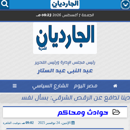




الجمعة 7 أغسطس 2026
08:23 مـ
رئيس مجلس الإدارة ورئيس التحرير
عبد النبى عبد الستار

مصر اليوم
الشارع السياسي

دينا تدافع عن الرقص الشرقي: بسأل نفسي اللي م
حوادث ومحاكم
الإثنين، 24 نوفمبر 2025
09:02 مـ
بتوقيت القاهرة
2025-11-24 21:02:55