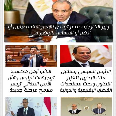
وزير الخارجية: مصر ترفض تهجير الفلسطينيين أو
الضم أو المساس بالوضع في...
الرئيس السيسي يستقبل
النائب أيمن محسب:
ملك البحرين لتعزيز
توجيهات الرئيس بشأن
التعاون وبحث مستجدات
الأمن الغذائي ترسم
القضايا الإقليمية والدولية
ملامح مرحلة جديدة