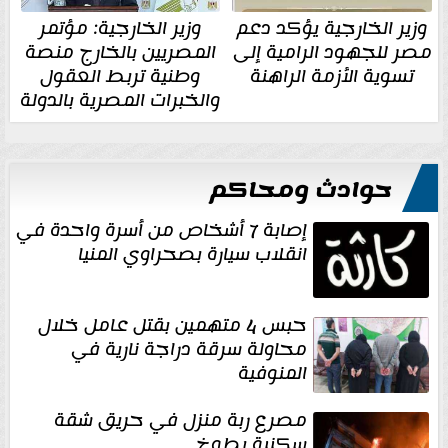
وزير الخارجية يؤكد دعم
وزير الخارجية: مؤتمر
مصر للجهود الرامية إلى
المصريين بالخارج منصة
تسوية الأزمة الراهنة
وطنية تربط العقول
والخبرات المصرية بالدولة
حوادث ومحاكم
إصابة 7 أشخاص من أسرة واحدة في
انقلاب سيارة بصحراوي المنيا
حبس 4 متهمين بقتل عامل خلال
محاولة سرقة دراجة نارية في
المنوفية
مصرع ربة منزل في حريق شقة
سكنية بطوخ