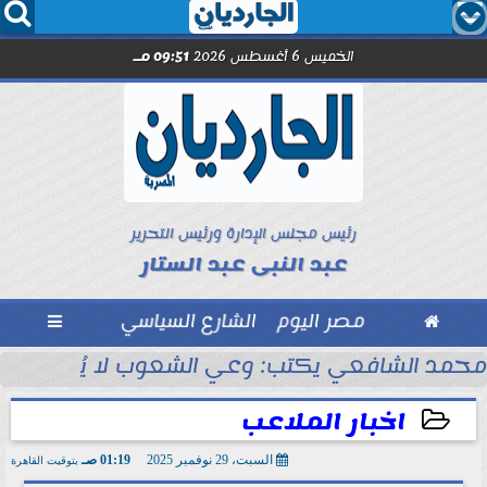




الخميس 6 أغسطس 2026
09:51 مـ
رئيس مجلس الإدارة ورئيس التحرير
عبد النبى عبد الستار

مصر اليوم
الشارع السياسي

مد صلاح.. اليوم
محمد الشافعي يكتب: وعي الشعوب لا يُقاس بالعن
اخبار الملاعب
السبت، 29 نوفمبر 2025
01:19 صـ
بتوقيت القاهرة
2025-11-29 01:19:01