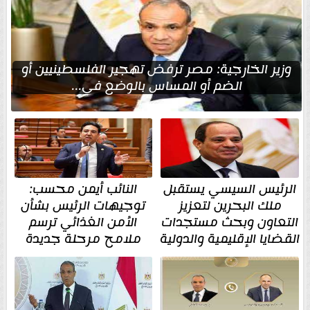
وزير الخارجية: مصر ترفض تهجير الفلسطينيين أو
الضم أو المساس بالوضع في...
الرئيس السيسي يستقبل
النائب أيمن محسب:
ملك البحرين لتعزيز
توجيهات الرئيس بشأن
التعاون وبحث مستجدات
الأمن الغذائي ترسم
القضايا الإقليمية والدولية
ملامح مرحلة جديدة