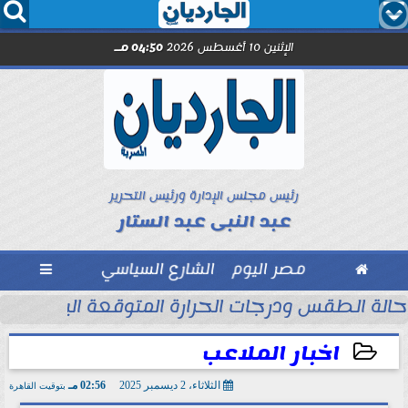




الإثنين 10 أغسطس 2026
04:50 مـ
رئيس مجلس الإدارة ورئيس التحرير
عبد النبى عبد الستار

مصر اليوم
الشارع السياسي

حالة الطقس ودرجات الحرارة المتوقعة اليوم الإثنين 10 أغسطس 2026
اخبار الملاعب
الثلاثاء، 2 ديسمبر 2025
02:56 مـ
بتوقيت القاهرة
2025-12-02 14:56:00