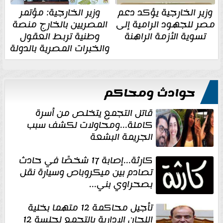
وزير الخارجية يؤكد دعم
وزير الخارجية: مؤتمر
مصر للجهود الرامية إلى
المصريين بالخارج منصة
تسوية الأزمة الراهنة
وطنية تربط العقول
والخبرات المصرية بالدولة
حوادث ومحاكم
قاتل التجمع يتخلص من أسرة
كاملة...ومحاولات لكشف سبب
الجريمة البشعة
كارثة...إصابة 17 شخصًا في حادث
تصادم بين ميكروباص وسيارة نقل
بصحراوي بني...
تأجيل محاكمة 12 متهما بخلية
اللجان الإدارية بالتجمع لجلسة 12