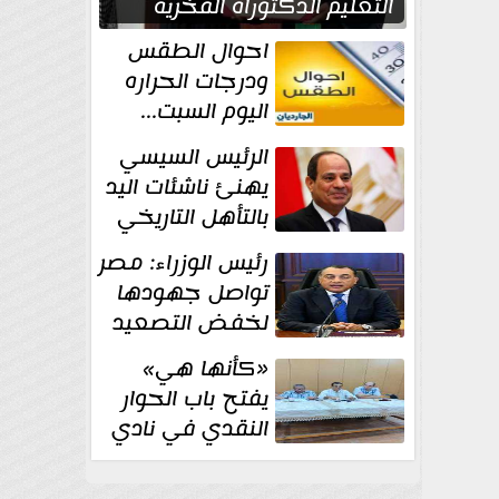
التعليم الدكتوراه الفخرية
تقديرا لما حققه
احوال الطقس
ودرجات الحراره
اليوم السبت...
العظمى في
الرئيس السيسي
القاهره 36 درجة
يهنئ ناشئات اليد
بالتأهل التاريخي
إلى نصف نهائي
رئيس الوزراء: مصر
كأس العالم
تواصل جهودها
لخفض التصعيد
والحفاظ على
«كأنها هي»
الاستقرار الإقليمي
يفتح باب الحوار
النقدي في نادي
أدب مصر الجديدة