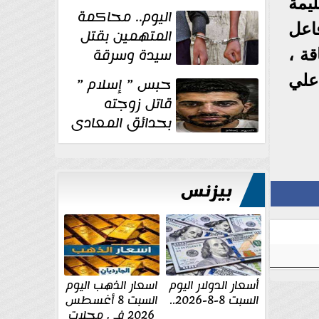
يمة
الإنشائية لأحد
اليوم.. محاكمة
مراكز الإصلاح والتأهيل
اعل
المتهمين بقتل
سيدة وسرقة
ة ،
ذهبها في بولاق
علي
حبس ” إسلام ”
الدكرور
قاتل زوجته
بحدائق المعادى
١٥ يوم أخرى
على...
بيزنس
أسعار الدولار اليوم
اسعار الذهب اليوم
السبت 8-8-2026..
السبت 8 أغسطس
2026 فى محلات