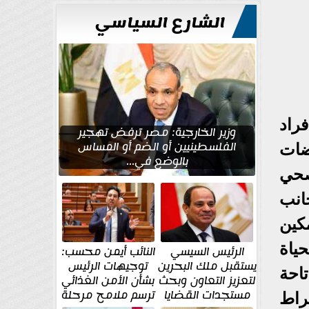
الشارع السياسي
راد
وزير الخارجية: مصر ترفض تهجير
الفلسطينيين أو الضم أو المساس
ضات
بالوضع في...
صحي
انب
كين
ياة
الرئيس السيسي
النائب أيمن محسب:
يستقبل ملك البحرين
توجيهات الرئيس
تاحة
لتعزيز التعاون وبحث
بشأن الأمن الغذائي
مستجدات القضايا
ترسم ملامح مرحلة
راط