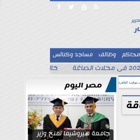




حرير

ر
محاكم
وظائف
مساجد وكنائس

خالد الغندور يطلب الد
مصر اليوم
بتوقيت القاهرة
قة
جامعة هيروشيما تمنح وزير