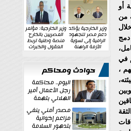
الإقليمية والدولية
جديدة
 أو
 من
خلال
وزير الخارجية يؤكد
وزير الخارجية: مؤتمر
دعم مصر للجهود
المصريين بالخارج
 دمج
الرامية إلى تسوية
منصة وطنية تربط
الأزمة الراهنة
العقول والخبرات
مل،
المصرية بالدولة
 في
حوادث ومحاكم
هم ،
ته،
اليوم.. محاكمة
رجل الأعمال أمير
بين
الهلالي بتهمة
قين
غسل الأموال
مصدر أمني ينفي
ثقة
مزاعم إخوانية
قات
بتدهور السلامة