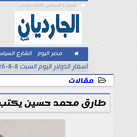

السبت 8 أغسطس 2026
01:11 مـ

مصر اليوم
الشارع السيا
بيزنس
أسعار الدولار اليوم السبت 8-8-2026..
مقالات
2025-12-03 17:08:55
طارق محمد حسين يكتب : 