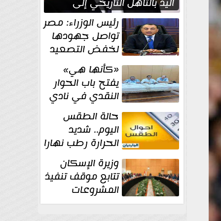
اليد بالتأهل التاريخي إلى
نصف نهائي كأس العالم
رئيس الوزراء: مصر
تواصل جهودها
لخفض التصعيد
والحفاظ على
«كأنها هي»
الاستقرار الإقليمي
يفتح باب الحوار
النقدي في نادي
أدب مصر الجديدة
حالة الطقس
اليوم.. شديد
الحرارة رطب نهارا
مائل للحرارة رطب
وزيرة الإسكان
ليلا.. و...
تتابع موقف تنفيذ
المشروعات
والخطة
الاستثمارية للجهاز المركزي