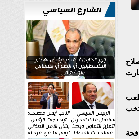
للتعمير
الشارع السياسي
وزير الخارجية: مصر ترفض تهجير
لاح
الفلسطينيين أو الضم أو المساس
بالوضع في...
ارت
لعب
تخب
الرئيس السيسي
النائب أيمن محسب:
يستقبل ملك البحرين
توجيهات الرئيس
لتعزيز التعاون وبحث
بشأن الأمن الغذائي
مستجدات القضايا
ترسم ملامح مرحلة
فحة