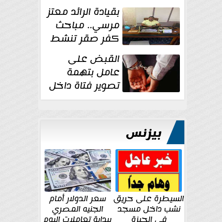
بقيادة الرائد معتز
مرسي.. مباحث
كفر صقر تنشط
بقوة وتوجه
القبض على
ضربات أمنية...
عامل بتهمة
تصوير فتاة داخل
غرفة تغيير
الملابس بمحل في...
بيزنس
السيطرة على حريق
سعر الدولار أمام
نشب داخل مسجد
الجنيه المصري
في الجيزة
ببداية تعاملات اليوم