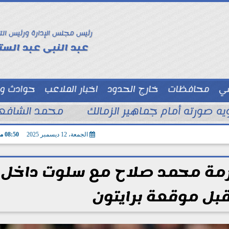
رئيس مجلس الإدارة ورئيس الت
عبد النبى عبد الستا
سي
محافظات
خارج الحدود
اخبار الملاعب
حوادث و
توك شو
ويه صورته أمام جماهير الزمالك
محمد الشافعي
الجمعة، 12 ديسمبر 2025
08:50 مـ
زمة محمد صلاح مع سلوت داخل
قبل موقعة برايتون