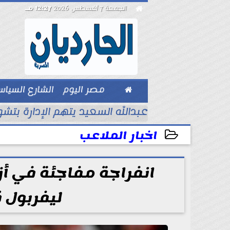

الجمعة 7 أغسطس 2026
12:27 مـ

مصر اليوم
الشارع السيا
بيزنس
و الأنفاق..
عبدالله السعيد يتهم الإدارة بتش
اخبار الملاعب
2025-12-12 20:50:47
انفراجة مفاجئة في أ
ليفربول 