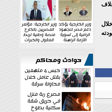
الإقليمية والدولية
جديدة
لاف
لال
وزير الخارجية يؤكد
وزير الخارجية: مؤتمر
دعم مصر للجهود
المصريين بالخارج
دته
الرامية إلى تسوية
منصة وطنية تربط
الأزمة الراهنة
العقول والخبرات
المصرية بالدولة
حوادث ومحاكم
حبس 4 متهمين
بقتل عامل خلال
محاولة سرقة
دراجة نارية في
مصرع ربة منزل
المنوفية
في حريق شقة
سكنية بطوخ