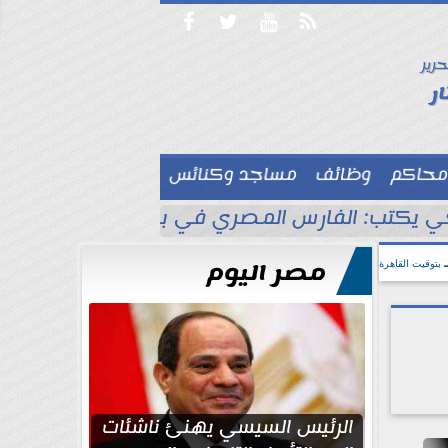




حرير

ر
محاكم
وظائف
مساجد وكنائس

 يكتب: الفارس المصري في بلاد الأناضول
ط
مصر اليوم
بتوقيت القاهرة
الرئيس السيسي يهنئ ناشئات