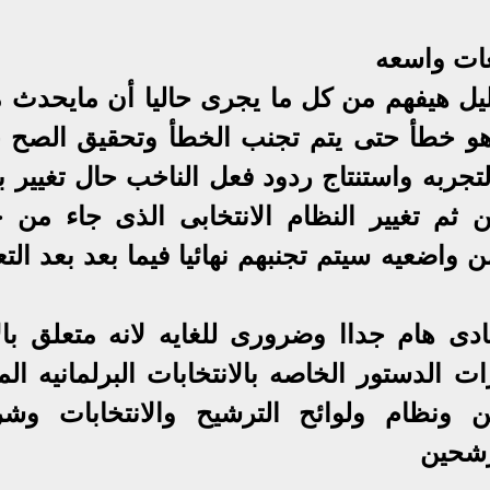
ات واسعه
ليل هيفهم من كل ما يجرى حاليا أن مايحدث م
ماهو خطأ حتى يتم تجنب الخطأ وتحقيق الصح -
لتجربه واستنتاج ردود فعل الناخب حال تغيير 
ثم تغيير النظام الانتخابى الذى جاء من خ
اضعيه سيتم تجنبهم نهائيا فيما بعد بعد التع
ادى هام جداا وضرورى للغايه لانه متعلق بال
 الدستور الخاصه بالانتخابات البرلمانيه الم
 ونظام ولوائح الترشيح والانتخابات وش
رشحين