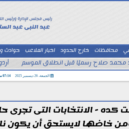
رئيس مجلس الإدارة ورئيس الت
عبد النبى عبد الستا
سي
محافظات
خارج الحدود
اخبار الملاعب
حوادث و
توك شو
د محمد صلاح رسميًا قبل انطلاق الموسم
أرد
الجمعة، 26 ديسمبر 2025
07:14 مـ
 كده - الانتخابات التى تجرى حال
من خاضها لايستحق أن يكون نا