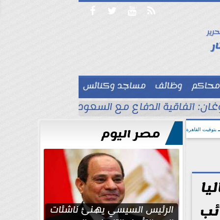




حرير

ر
محاكم
وظائف
مساجد وكنائس

وغان: اتفاقية الدفاع مع السعودية وباكستان لا 
مصر اليوم
بتوقيت القاهرة
يا
ئب
الرئيس السيسي يهنئ ناشئات