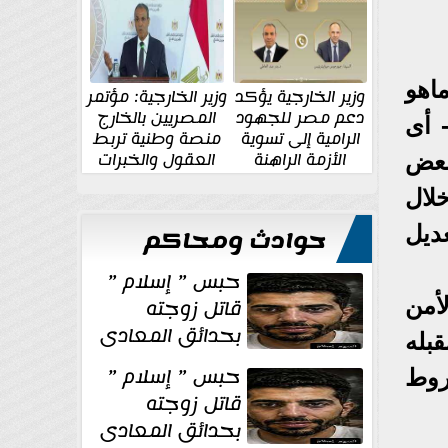
الإقليمية والدولية
جديدة
اهو
وزير الخارجية يؤكد
وزير الخارجية: مؤتمر
دعم مصر للجهود
المصريين بالخارج
 أى
الرامية إلى تسوية
منصة وطنية تربط
الأزمة الراهنة
العقول والخبرات
بعض
المصرية بالدولة
لال
ديل
حوادث ومحاكم
حبس ” إسلام ”
قاتل زوجته
أمن
بحدائق المعادى
قبله
١٥ يوم أخرى
حبس ” إسلام ”
روط
على...
قاتل زوجته
بحدائق المعادى