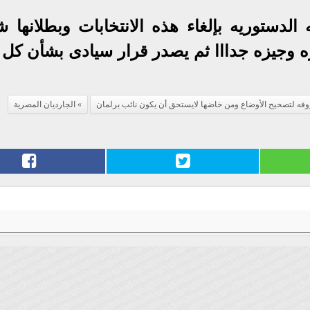
لدستوريه بإلغاء هذه الانتخابات وبطلانها ش
ه وجيزه جدااا ثم يصدر قرار سيادى بشأن كل 
بروفه لتصحيح الأوضاع ومن خاضها لايستحق أن يكون نائب برلمان
الجارديان المصرية