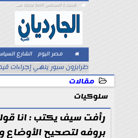

السبت 8 أغسطس 2026
12:39 صـ

مصر اليوم
الشارع السيا
بيزنس
لي الإماراتي
طرابزون سبور ينهي إجراءات قي
مقالات
سلوكيات
2025-12-26 19:14:45
رأفت سيف يكتب : انا قولت
بروفه لتصحيح الأوضاع و