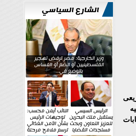
للتعمير
الشارع السياسي
وزير الخارجية: مصر ترفض تهجير
الفلسطينيين أو الضم أو المساس
بالوضع في...
يعى
ه
الرئيس السيسي
النائب أيمن محسب:
يستقبل ملك البحرين
توجيهات الرئيس
بات
لتعزيز التعاون وبحث
بشأن الأمن الغذائي
مستجدات القضايا
ترسم ملامح مرحلة