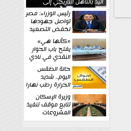
اليد بالتأهل التاريخي إلى
نصف نهائي كأس العالم
رئيس الوزراء: مصر
تواصل جهودها
لخفض التصعيد
والحفاظ على
«كأنها هي»
الاستقرار الإقليمي
يفتح باب الحوار
النقدي في نادي
أدب مصر الجديدة
حالة الطقس
اليوم.. شديد
الحرارة رطب نهارا
مائل للحرارة رطب
وزيرة الإسكان
ليلا.. و...
تتابع موقف تنفيذ
المشروعات
والخطة
الاستثمارية للجهاز المركزي