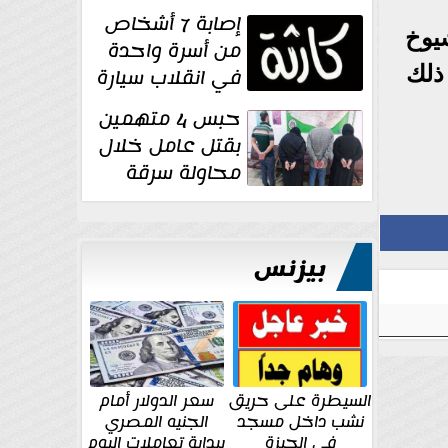
١٥ يوم أخرى
إصابة 7 أشخاص
على...
يوخ
من أسرة واحدة
ذلك
في انقلاب سيارة
بصحراوي المنيا
حبس 4 متهمين
بقتل عامل خلال
محاولة سرقة
دراجة نارية في
المنوفية
بيزنس
السيطرة على حريق
سعر الدولار أمام
نشب داخل مسجد
الجنيه المصري
في الجيزة
ببداية تعاملات اليوم