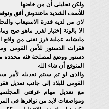
ولكن تحليلى أن من خاضها
للأسف الشديد ماعندوش أفق وتوقع
لان من لديه قدرة الاستيعاب والتح
الا بالونة إختبار لفرز ماهو صح و
مايشابه عملية فرز تقنى من واقع ا
فقرات الدستور للأمن القومى ومن 
دستور ووضع لمصلحة فئه محدده من و
المتوقع أن شاء الله
والذى لو تم سيتم تعديله لأمر سي
القومى للبلاد إلى جانب تعديل فقرات
مع تعديل مهام غرفتى المجلسين
ومواصفات لابد من توافرها فى الم