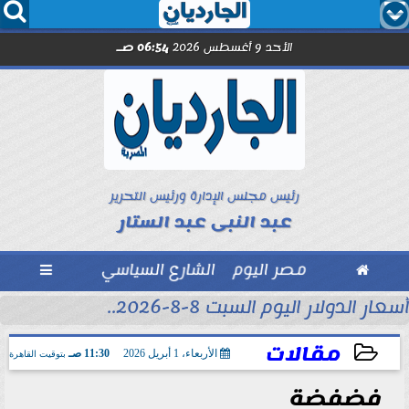




الأحد 9 أغسطس 2026
06:54 صـ
رئيس مجلس الإدارة ورئيس التحرير
عبد النبى عبد الستار

مصر اليوم
الشارع السياسي

أسعار الدولار اليوم السبت 8-8-2026..
مقالات
الأربعاء، 1 أبريل 2026
11:30 صـ
بتوقيت القاهرة
فضفضة
2026-04-01 11:30:10