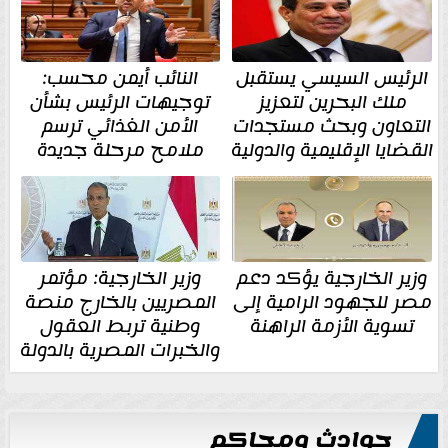
الرئيس السيسي يستقبل
النائب أيمن محسب:
ملك البحرين لتعزيز
توجيهات الرئيس بشأن
التعاون وبحث مستجدات
الأمن الغذائي ترسم
القضايا الإقليمية والدولية
ملامح مرحلة جديدة
وزير الخارجية يؤكد دعم
وزير الخارجية: مؤتمر
مصر للجهود الرامية إلى
المصريين بالخارج منصة
تسوية الأزمة الراهنة
وطنية تربط العقول
والخبرات المصرية بالدولة
حوادث ومحاكم