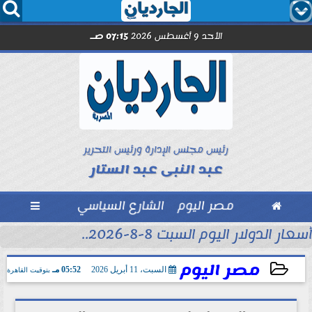




الأحد 9 أغسطس 2026
07:15 صـ
رئيس مجلس الإدارة ورئيس التحرير
عبد النبى عبد الستار

مصر اليوم
الشارع السياسي

أسعار الدولار اليوم السبت 8-8-2026..
مصر اليوم
السبت، 11 أبريل 2026
05:52 مـ
بتوقيت القاهرة
2026-04-11 17:52:29