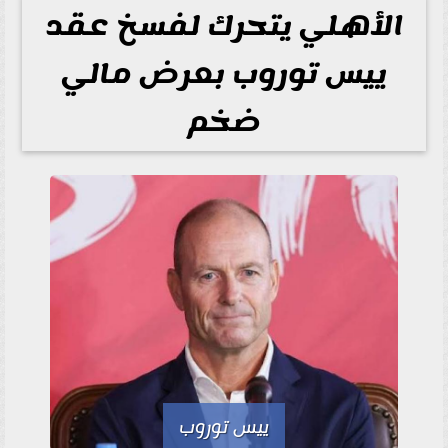
الأهلي يتحرك لفسخ عقد
ييس توروب بعرض مالي
ضخم
ييس توروب