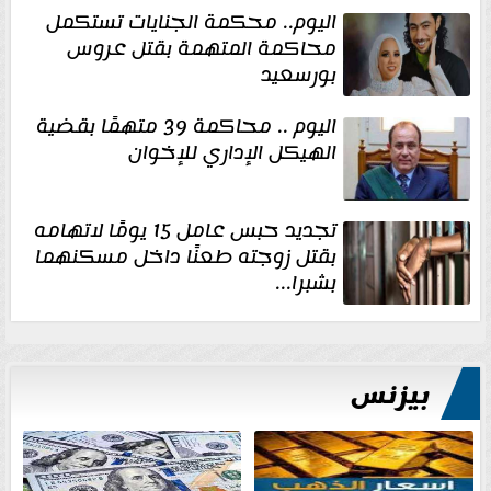
اليوم.. محكمة الجنايات تستكمل
محاكمة المتهمة بقتل عروس
بورسعيد
اليوم .. محاكمة 39 متهمًا بقضية
الهيكل الإداري للإخوان
تجديد حبس عامل 15 يومًا لاتهامه
بقتل زوجته طعنًا داخل مسكنهما
بشبرا...
بيزنس