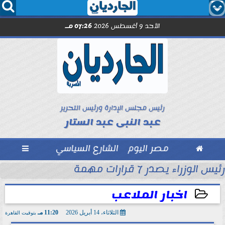




الأحد 9 أغسطس 2026
07:26 مـ
رئيس مجلس الإدارة ورئيس التحرير
عبد النبى عبد الستار

مصر اليوم
الشارع السياسي

رئيس الوزراء يصدر 7 قرارات مهمة
مل مع الصحفيين حاملى كارنيه النقابة
اخبار الملاعب
الثلاثاء، 14 أبريل 2026
11:20 مـ
بتوقيت القاهرة
2026-04-14 23:20:20