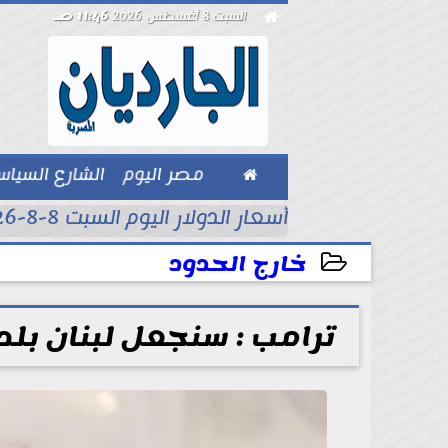

السبت 8 أغسطس 2026
11:46 صـ

مصر اليوم
الشارع السيا
بيزنس
أسعار الدولار اليوم السبت 8-8-2026..
خارج الحدود
2026-04-18 07:10:16
ترامب : سنجعل لبنان بلد