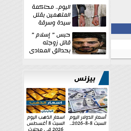
الإنشائية لأحد
اليوم.. محاكمة
مراكز الإصلاح والتأهيل
المتهمين بقتل
سيدة وسرقة
ذهبها في بولاق
حبس ” إسلام ”
الدكرور
قاتل زوجته
بحدائق المعادى
١٥ يوم أخرى
على...
بيزنس
أسعار الدولار اليوم
اسعار الذهب اليوم
السبت 8-8-2026..
السبت 8 أغسطس
2026 فى محلات