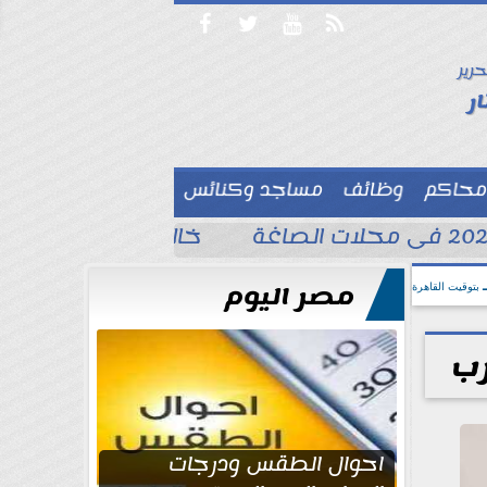




حرير

ر
محاكم
وظائف
مساجد وكنائس

خالد الغندور يطلب الد
مصر اليوم
بتوقيت القاهرة
رب
احوال الطقس ودرجات