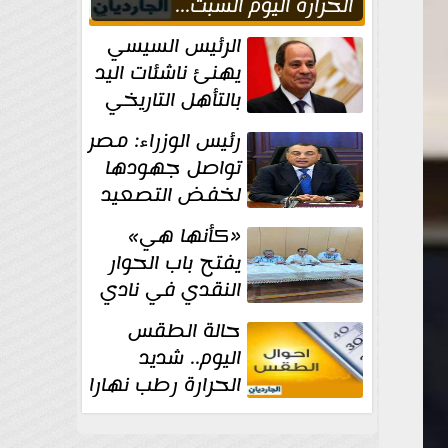
الحراره اليوم السبت...
العظمى في القاهره 36
الرئيس السيسي
درجة
يهنئ ناشئات اليد
بالتأهل التاريخي
إلى نصف نهائي
رئيس الوزراء: مصر
كأس العالم
تواصل جهودها
لخفض التصعيد
والحفاظ على
«كأنها هي»
الاستقرار الإقليمي
يفتح باب الحوار
النقدي في نادي
أدب مصر الجديدة
حالة الطقس
اليوم.. شديد
الحرارة رطب نهارا
مائل للحرارة رطب
ليلا.. و...