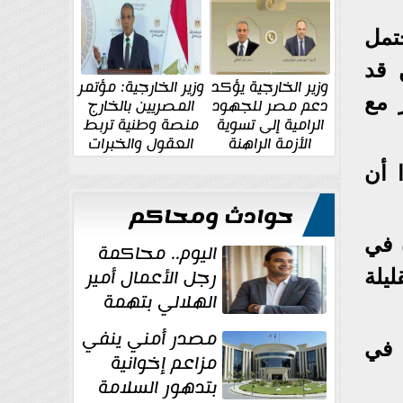
الإقليمية والدولية
جديدة
تمل
 قد
وزير الخارجية يؤكد
وزير الخارجية: مؤتمر
 مع
دعم مصر للجهود
المصريين بالخارج
الرامية إلى تسوية
منصة وطنية تربط
الأزمة الراهنة
العقول والخبرات
المصرية بالدولة
 أن
حوادث ومحاكم
 في
اليوم.. محاكمة
رجل الأعمال أمير
يلة
الهلالي بتهمة
غسل الأموال
مصدر أمني ينفي
 في
مزاعم إخوانية
بتدهور السلامة