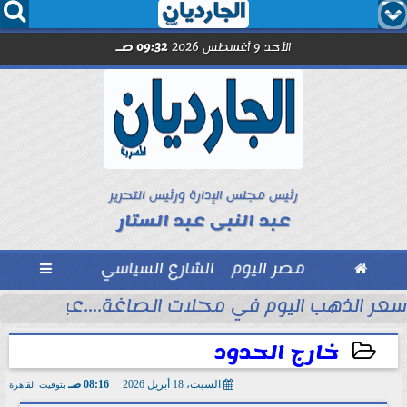




الأحد 9 أغسطس 2026
09:32 صـ
رئيس مجلس الإدارة ورئيس التحرير
عبد النبى عبد الستار

مصر اليوم
الشارع السياسي

قتل عروس بورسعيد
سعر الذهب اليوم في محلات الصاغة....عيار 21 يكسر 6000 جنيه
خارج الحدود
السبت، 18 أبريل 2026
08:16 صـ
بتوقيت القاهرة
2026-04-18 08:16:59