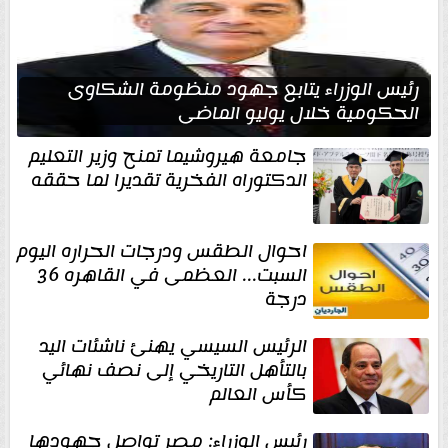
رئيس الوزراء يتابع جهود منظومة الشكاوى
الحكومية خلال يوليو الماضي
جامعة هيروشيما تمنح وزير التعليم
الدكتوراه الفخرية تقديرا لما حققه
احوال الطقس ودرجات الحراره اليوم
السبت... العظمى في القاهره 36
درجة
الرئيس السيسي يهنئ ناشئات اليد
بالتأهل التاريخي إلى نصف نهائي
كأس العالم
رئيس الوزراء: مصر تواصل جهودها