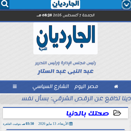




الجمعة 7 أغسطس 2026
08:38 مـ
رئيس مجلس الإدارة ورئيس التحرير
عبد النبى عبد الستار

مصر اليوم
الشارع السياسي

دينا تدافع عن الرقص الشرقي: بسأل نفسي اللي م
صحتك بالدنيا
الأربعاء، 13 مايو 2026
03:50 مـ
بتوقيت القاهرة
2026-05-13 15:50:00