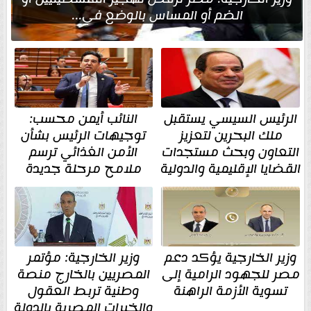
الضم أو المساس بالوضع في...
الرئيس السيسي يستقبل
النائب أيمن محسب:
ملك البحرين لتعزيز
توجيهات الرئيس بشأن
التعاون وبحث مستجدات
الأمن الغذائي ترسم
القضايا الإقليمية والدولية
ملامح مرحلة جديدة
وزير الخارجية يؤكد دعم
وزير الخارجية: مؤتمر
مصر للجهود الرامية إلى
المصريين بالخارج منصة
تسوية الأزمة الراهنة
وطنية تربط العقول
والخبرات المصرية بالدولة