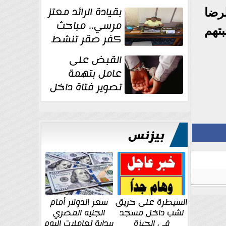
بقيادة الرائد معتز
رضا
مرسي.. مباحث
تهم
كفر صقر تنشط
بقوة وتوجه
القبض على
ضربات أمنية...
عامل بتهمة
تصوير فتاة داخل
غرفة تغيير
الملابس بمحل في...
بيزنس
السيطرة على حريق
سعر الدولار أمام
نشب داخل مسجد
الجنيه المصري
في الجيزة
ببداية تعاملات اليوم