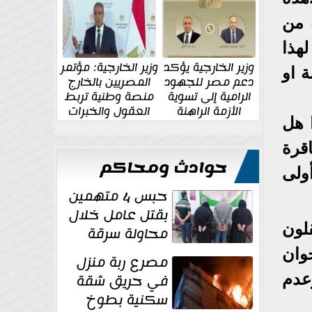
الإقليمية والدولية
جديدة
 من
هذا
وزير الخارجية يؤكد
وزير الخارجية: مؤتمر
 او
دعم مصر للجهود
المصريين بالخارج
الرامية إلى تسوية
منصة وطنية تربط
الأزمة الراهنة
العقول والخبرات
 هل
المصرية بالدولة
اقرة
حوادث ومحاكم
ولى
حبس 4 متهمين
بقتل عامل خلال
لون
محاولة سرقة
دراجة نارية في
وان
مصرع ربة منزل
المنوفية
عدم
في حريق شقة
سكنية بطوخ