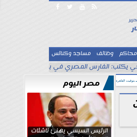




حرير

ر
محاكم
وظائف
مساجد وكنائس

 يكتب: الفارس المصري في بلاد الأناضول
ط
مصر اليوم
بتوقيت القاهرة
الرئيس السيسي يهنئ ناشئات