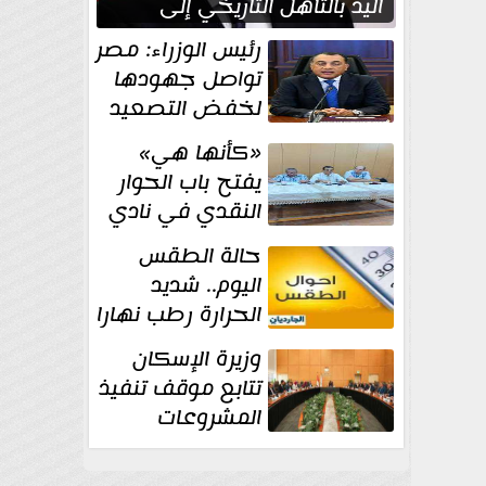
اليد بالتأهل التاريخي إلى
نصف نهائي كأس العالم
رئيس الوزراء: مصر
تواصل جهودها
لخفض التصعيد
والحفاظ على
«كأنها هي»
الاستقرار الإقليمي
يفتح باب الحوار
النقدي في نادي
أدب مصر الجديدة
حالة الطقس
اليوم.. شديد
الحرارة رطب نهارا
مائل للحرارة رطب
وزيرة الإسكان
ليلا.. و...
تتابع موقف تنفيذ
المشروعات
والخطة
الاستثمارية للجهاز المركزي