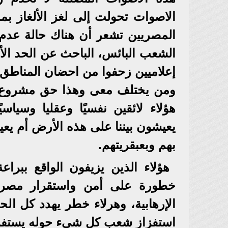
الاصوات تحولت إلى لغز الألغاز ب
المصريين تشعر أن هناك حالة عدم 
الشعب البائس، الباحث عن الحد الأد
إعلاميين زحفوا من احضان المناطق 
ومن يختلف معى وهذا حق مشروع ل
هؤلاء لائقين نفسيًا وعقليا وسياسيً
يعيشون بيننا على هذه الأرض أم ي
بهم وبعبقريتهم.
هؤلاء الذين يزيفون الواقع ببرا
خطورة على أمن واستقرار مصر ع
الإرهابية، وهرلاء خطر يهدد كل ا
استفزاز شعب كل شيء حوله يستفز