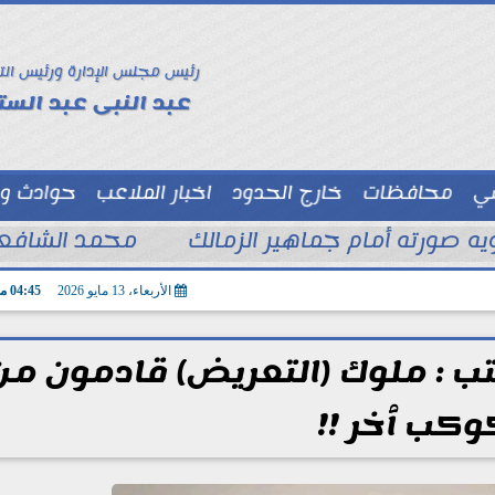
رئيس مجلس الإدارة ورئيس الت
عبد النبى عبد الستا
سي
محافظات
خارج الحدود
اخبار الملاعب
حوادث و
توك شو
ويه صورته أمام جماهير الزمالك
محمد الشافعي
الأربعاء، 13 مايو 2026
04:45 مـ
تب : ملوك (التعريض) قادمون من
وكب ٱخر !!