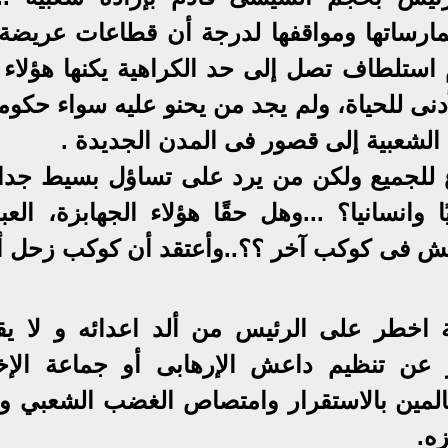
ممارساتها ومواقفها لدرجة أن قطاعات عريضة
استلطاف تصل إلى حد الكراهية يكنها هؤلاء ل
نى للحياة، ولم يجد من يحنو عليه سواء حكومة
الشعبية إلى قصور فى المدن الجديدة .
لجميع ولكن من يرد على تساؤل بسيط جدا
ا وانسانيا؟ ...وهل حقًا هؤلاء الجهابزة، العب
عيش فى كوكب آخر ؟؟..وأعتقد أن كوكب زحل أ
عة اخطر على الرئيس من ألد اعدائه و لا يق
ن تنظيم داعش الإرهابى أو جماعة الإخ
لحالمين بالاستقرار وامتصاص الغضب الشعبي و
ه.