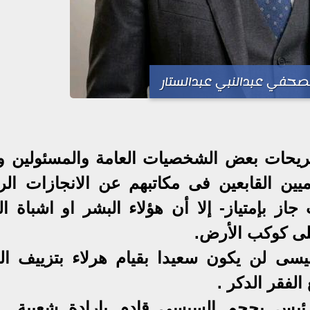
لصحفي عبدالنبي عبدالستار
صريحات بعض الشخصيات العامة والمسئولين و
ميين القابعين فى مكاتبهم عن الانجازات الره
از بإمتياز- إلا أن هؤلاء البشر او اشباة ال
لى كوكب الأرض.
يسى لن يكون سعيدا بقيام هرلاء بتزييف الو
لفقر الدكر .
ئيس بحجم السيسى قادم بإرادة شعبية ..