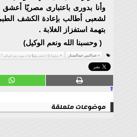
وأنا بدورى باعتبارى مصريًا أعشق
لشعبى أطالب بإعادة الكشف الطبى 
بتهمة استفزاز الغلابة .
( وحسبنا الله ونعم الوكيل)
عبدالنبي عبدالستار
ملوك (التعريض) قادمون من كوكب ٱخ
⇧
موضوعات متعلقة