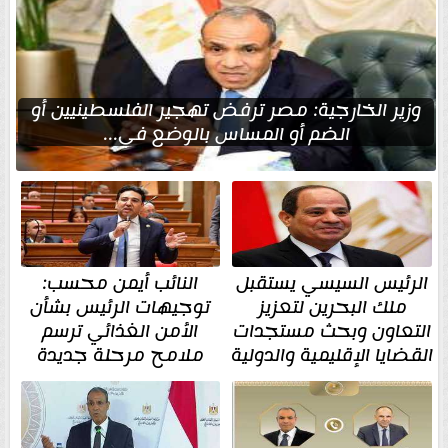
وزير الخارجية: مصر ترفض تهجير الفلسطينيين أو
الضم أو المساس بالوضع في...
الرئيس السيسي يستقبل
النائب أيمن محسب:
ملك البحرين لتعزيز
توجيهات الرئيس بشأن
التعاون وبحث مستجدات
الأمن الغذائي ترسم
القضايا الإقليمية والدولية
ملامح مرحلة جديدة