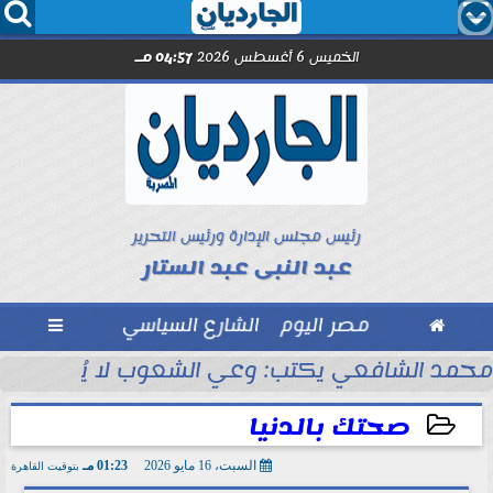




الخميس 6 أغسطس 2026
04:57 مـ
رئيس مجلس الإدارة ورئيس التحرير
عبد النبى عبد الستار

مصر اليوم
الشارع السياسي

مد صلاح.. اليوم
محمد الشافعي يكتب: وعي الشعوب لا يُقاس بالعن
صحتك بالدنيا
السبت، 16 مايو 2026
01:23 مـ
بتوقيت القاهرة
2026-05-16 13:23:44